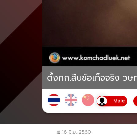
ตั้งกก.สืบข้อเท็จจริง วษ
16 มิ.ย. 2560