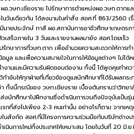
จริญ ผอ.วษท.เชียงราย ไปรักษาการตำแหน่งผอ.วษท.ตากแล
งในวันเดียวกัน ได้ลงนามในคำสั่ง สอศ.ที่ 863/2560 เ
มีนายประจักษ์ ทาสี ผอ.สถาบันการอาชีวศึกษาเกษตรภา
ห้แล้วเสร็จภายใน 3 วันและรายงานผลมายัง สอศ.โดยเร็ว
าการที่วษท.ตาก เพื่ออำนวยความสะดวกให้การท
หาข้อมูล และเพื่อความสบายใจในการให้ข้อมูลต่างๆ ไม่ได
ทำงานและมีความรับผิดชอบต่องาน ทั้งนี้ ได้พูดคุยทำความเ
้กำชับให้ทุกฝ่ายที่เกี่ยวข้องดูแลนักศึกษาที่ได้รับผลกร
ี้กรณีของ วษท.เชียงราย เบื้องต้นทราบว่าวิทยาลัยไ
งนักศึกษาไปฝึกงานซึ่งดำเนินการจนถึงปัจจุบันเป็นรุ่นที่
รกที่ส่งไปเพียง 2-3 คนเท่านั้น อย่างไรก็ตาม จากเหตุก
ยในสังกัด สอศ.ที่มีโครงการความร่วมมือกับบริษัทต่างป
ำเนินการใหม่ทั้งประเทศให้เหมาะสม โดยในวันที่ 20 มิ.ย.