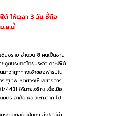
้ ให้เวลา 3 วัน ชี้ถือ
.ย.นี้
ชียงราย จำนวน 8 คนเป็นชาย
าชฑูตประเทศไทยประจำเกาหลีใต้
่ผ่านมาว่าถูกทางเจ้าของฟาร์มใน
 ดร.สุเทพ ชิตยวงษ์ เลขาธิการ
/4431 ให้นายเจริญ เชื้อเมือ
ิมิตร อาศัย ผอ.วษท.ตาก ไป
ะทบต่อนักศึกษา จึงได้มีคำ