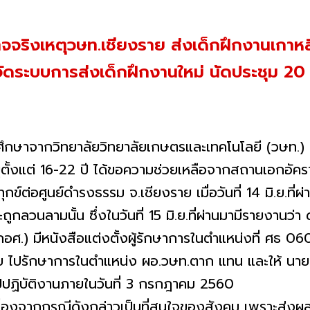
็จจริงเหตุวษท.เชียงราย ส่งเด็กฝึกงานเกาหลีใต
ัดระบบการส่งเด็กฝึกงานใหม่ นัดประชุม 20 มิ
กวิทยาลัยวิทยาลัยเกษตรและเทคโนโลยี (วษท.) เ
ั้งแต่ 16-22 ปี ได้ขอความช่วยเหลือจากสถานเอกอัคร
ุกข์ต่อศูนย์ดำรงธรรม จ.เชียงราย เมื่อวันที่ 14 มิ.ย.ที
กลวนลามนั้น ซึ่งในวันที่ 15 มิ.ย.ที่ผ่านมามีรายงานว่า
) มีหนังสือแต่งตั้งผู้รักษาการในตำแหน่งที่ ศธ 0601
ย ไปรักษาการในตำแหน่ง ผอ.วษท.ตาก แทน และให้ นายน
ไปปฏิบัติงานภายในวันที่ 3 กรกฎาคม 2560
กกรณีดังกล่าวเป็นที่สนใจของสังคม เพราะส่งผลกร