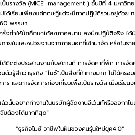
เป็นรางวัล (MICE management ) ชั้นปีที่ 4 มหาวิทย
ไม่ได้เรียนเพียงแค่ทฤษฎีแต่
จะมีภาคปฏิบัติรวมอยู่ด้วย ท
 60 พรรษา
ั้
งทำให้นักศึกษาได้ลงภาคสนาม ลงมือปฏิบัติจริง ได้
นภายในและหน่
วยงานจากภายนอกที่เข้ามาจัด หรือในราย
้ติดต่
อประสานงานกับสถานที่ การจัดหาที่พัก การจัด
นตัวรู้สึกว่าธุรกิจ “ไมซ์”เป็นสิ่งที่ท้าทายมาก ไม่ได้ครอบ
าร และการจัดการท่องเที่ยวเพื่อเป็
นรางวัล เมื่อเรียนจบ
วนั้
นอยากทำงานในบริษัทผู้จัดงานอี
เว้นท์หรือออกาไน
จับต้
องได้มากที่สุด”