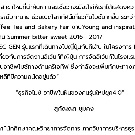
สาขาใหม่ที่น่าค้นหา และเชื่อว่าจะมีอะไรให้เราได้
แสดงความ
รณ์
มากมาย ช่วยเปิดโลกทัศน์เกี่ยวกับไมซ์
มากขึ้น ระหว่
offee Tea and Bakery Fair งานYoung and inspirat
งาน Summer bitter sweet 2016– 2017
N รุ่นแรกที่เดินทางไปญี่ปุ่นกั
บทีเส็บ ในโครงก
ี่ยวกับการจัดงานอี
เว้นท์ที่ญี่ปุ่น การจัดอีเว้นท์ในโ
อาชีพไมซ์ทางด้านครีเอทีฟ ซึ่งกำลังจะเพิ่มทั
กษะทางภา
ีที่มีความถนัดอยู่แล้ว
”
สุกัญญา ชุมคง
า”
นักศึกษาคณะวิทยาการจัดการ ภาควิชาการบริหารธุร