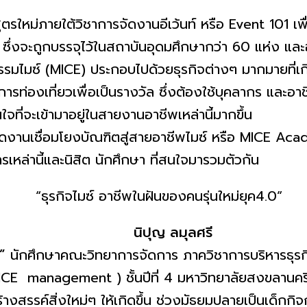
ู
ตรใหม่ภายใต้วิชาการจัดงานอีเว้
นท์ หรือ Event 101 เพื
ซึ่งจะถูกบรรจุไว้ในสถาบันอุ
ดมศึกษากว่า 60 แห่ง และอ
์ (MICE) ประกอบไปด้วยธุรกิจต่างๆ มากมายที่เกี่
รท่องเที่ยวเพื่อเป็นรางวั
ล ซึ่งต้องใช้บุคลากร และอา
จที่จะเข้
ามาอยู่ในสายงานอาชีพเหล่านี้
มากขึ้น
ดงานเชื่อมโยงบัณฑิ
ตสู่สายอาชีพไมซ์ หรือ MICE Ac
ารเหล่
านี้และนิสิต นักศึกษา ที่สนใจมารวมตัวกัน
นิปุญ ลมุลศรี
”
นักศึกษาคณะวิทยาการจัดการ ภาควิชาการบริหารธุรก
ICE management ) ชั้นปีที่ 4 มหาวิทยาลัยสงขลานคริ
งสรรค์สิ่งใหม่ๆ ให้เกิดขึ้น ช่วงมัธยมปลายเป็นเด็กกิ
จ