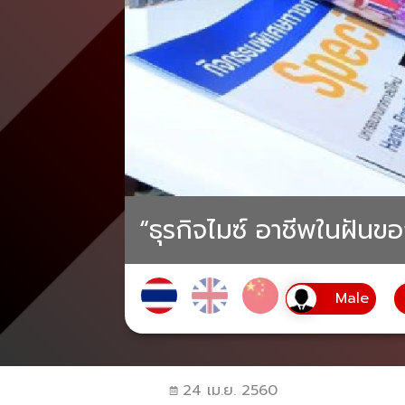
“ธุรกิจไมซ์ อาชีพในฝันขอ
24 เม.ย. 2560