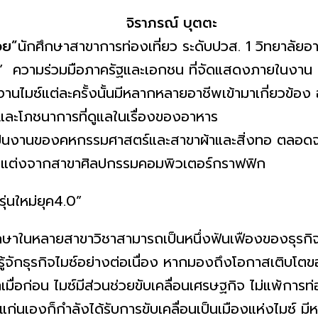
จิราภรณ์ บุตตะ
อย”
นักศึกษาสาขาการท่องเที่ยว ระดับปวส. 1 วิทยาลัยอา
 ความร่วมมือภาครัฐและเอกชน ที่จัดแสดงภายในงาน กล
ดงานไมซ์แต่
ละครั้งนั้นมีหลากหลายอาชีพเข้
ามาเกี่ยวข้อง อ
ละโภชนาการที่ดูแลในเรื่
องของอาหาร
็
นงานของคหกรรมศาสตร์และสาขาผ้
าและสิ่งทอ ตลอด
กแต่งจากสาขาศิ
ลปกรรมคอมพิวเตอร์กราฟฟิก
ษาในหลายสาขาวิ
ชาสามารถเป็นหนึ่งฟันเฟืองของธุ
รกิ
รู้จักธุรกิจไมซ์อย่างต่อเนื่อง หากมองถึงโอกาสเติบโตข
าเมื่อก่อน ไมซ์มีส่วนช่วยขับเคลื่
อนเศรษฐกิจ ไม่แพ้การท่
แก่
นเองก็กำลังได้รับการขับเคลื่
อนเป็นเมืองแห่งไมซ์ มีห