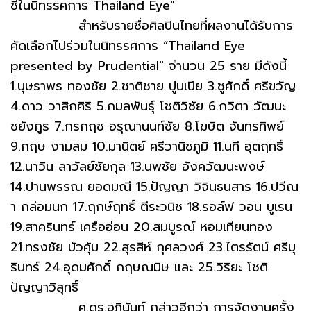
ชี่ในนิทรรศการ Thailand Eye"
สำหรับรายชื่อศิลปินไทยที่ผลงานได้รับการ
คัดเลือกไปร่วมในนิทรรศการ “Thailand Eye
presented by Prudential" จำนวน 25 ราย มีดังนี้
1.บุษราพร ทองชัย 2.ชาติชาย ปูนเปีย 3.ชูศักดิ์ ศรีขวัญ
4.ดาว วาสิกศิริ 5.กมลพันธุ์ โชติวิชัย 6.กวิตา วัฒนะ
ชยังกูร 7.กรกฤช อรุณานนท์ชัย 8.โฆษิต จันทรทิพย์
9.กฤษ งามสม 10.มานิตย์ ศรีวานิชภูมิ 11.นที อุตฤทธิ์
12.นาวิน ลาวัลย์ชัยกุล 13.นพชัย อังควัฒนะพงษ์
14.ปานพรรณ ยอดมณี 15.ปัญญา วิจินธนสาร 16.ปวีณ
า กล่อมนก 17.ฤกษ์ฤทธิ์ ตีระวนิช 18.รอล์ฟ วอน บูเรน
19.สาครินทร์ เครืออ่อน 20.สมบูรณ์ หอมเทียนทอง
21.ทรงชัย บัวคุ้ม 22.สุรสีห์ กุศลวงศ์ 23.ไตรรัตน์ ศรีบุ
รินทร์ 24.อุดมศักดิ์ กฤษณมิษ และ 25.วิริยะ โชติ
ปัญญาวิสุทธิ์
ศ.ดร.อภินันท์ กล่าวอีกว่า การจัดงานครั้ง