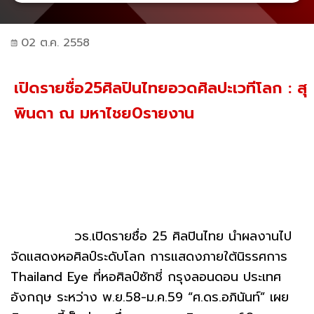
02 ต.ค. 2558
เปิดรายชื่อ25ศิลปินไทยอวดศิลปะเวทีโลก : สุ
พินดา ณ มหาไชย0รายงาน
วธ.เปิดรายชื่อ 25 ศิลปินไทย นำผลงานไป
จัดแสดงหอศิลป์ระดับโลก การแสดงภายใต้นิรรศการ
Thailand Eye ที่หอศิลป์ซัทชี่ กรุงลอนดอน ประเทศ
อังกฤษ ระหว่าง พ.ย.58-ม.ค.59 “ศ.ดร.อภินันท์” เผย