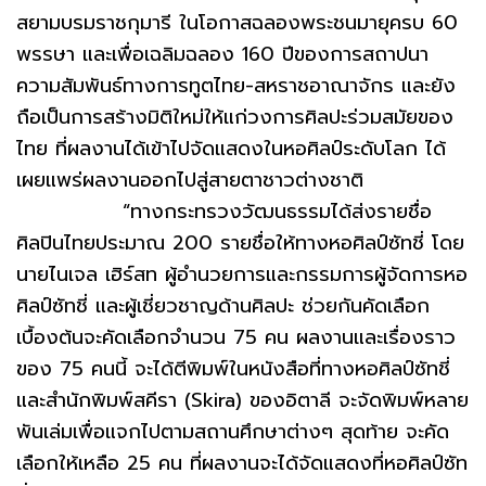
สยามบรมราชกุมารี ในโอกาสฉลองพระชนมายุครบ 60
พรรษา และเพื่อเฉลิมฉลอง 160 ปีของการสถาปนา
ความสัมพันธ์ทางการทูตไทย-สหราชอาณาจักร และยัง
ถือเป็นการสร้างมิติใหม่ให้แก่วงการศิลปะร่วมสมัยของ
ไทย ที่ผลงานได้เข้าไปจัดแสดงในหอศิลป์ระดับโลก ได้
เผยแพร่ผลงานออกไปสู่สายตาชาวต่างชาติ
“ทางกระทรวงวัฒนธรรมได้ส่งรายชื่อ
ศิลปินไทยประมาณ 200 รายชื่อให้ทางหอศิลป์ซัทชี่ โดย
นายไนเจล เฮิร์สท ผู้อำนวยการและกรรมการผู้จัดการหอ
ศิลป์ซัทชี่ และผู้เชี่ยวชาญด้านศิลปะ ช่วยกันคัดเลือก
เบื้องต้นจะคัดเลือกจำนวน 75 คน ผลงานและเรื่องราว
ของ 75 คนนี้ จะได้ตีพิมพ์ในหนังสือที่ทางหอศิลป์ซัทชี่
และสำนักพิมพ์สคีรา (Skira) ของอิตาลี จะจัดพิมพ์หลาย
พันเล่มเพื่อแจกไปตามสถานศึกษาต่างๆ สุดท้าย จะคัด
เลือกให้เหลือ 25 คน ที่ผลงานจะได้จัดแสดงที่หอศิลป์ซัท