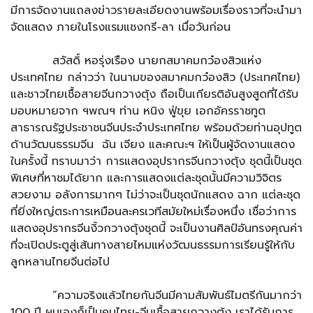
มีการจัดงานแถลงข่าวรายละเอียดงานพร้อมเรื่องราวที่จะนำมา
จัดแสดง ภายในโรงแรมแชงกรี-ลา เมื่อวันก่อน
สวัสดิ์ หอรุ่งเรือง นายกสมาคมกว๋องสิวแห่ง
ประเทศไทย กล่าวว่า ในนามของสมาคมกว๋องสิว (ประเทศไทย)
และชาวไทยเชื้อสายจีนกวางตุ้ง ถือเป็นเกียรติอันสูงสูดที่ได้รับ
มอบหมายจาก ฯพณฯ ท่าน หนิง ฟู่ขุย เอกอัครราชทูต
สาธารณรัฐประชาชนจีนประจำประเทศไทย พร้อมด้วยท่านอุปทูต
ด้านวัฒนธรรมจีน ฉัน เจียง และคณะฯ ให้เป็นผู้จัดงานแสดง
ในครั้งนี้ ทราบมาว่า การแสดงอุปรากรจีนกวางตุ้ง ชุดนี้เป็นชุด
พิเศษที่หาชมได้ยาก และการแสดงแต่ละชุดนั้นมีความวิจิตร
สวยงาม อลังการมากๆ ไม่ว่าจะเป็นชุดนักแสดง ฉาก แต่ละชุด
ที่ยิ่งใหญ่ตระการเหมือนละครเวทีสมัยใหม่เรื่องหนึ่ง เชื่อว่าการ
แสดงอุปรากรจีนงิ้วกวางตุ้งชุดนี้ จะเป็นงานศิลป์อันทรงคุณค่า
ที่จะเปิดประตูสู่เส้นทางสายไหมแห่งวัฒนธรรมการเรียนรู้ให้กับ
ลูกหลานไทยจีนต่อไป
“ความจริงแล้วไทยกันจีนมีคามสัมพันธ์ไมตรีกันมากว่า
100 ปี ผมเองก็เป็นคนไทย-จีนเชื้อสายกวางตุ้ง เราได้รับการ