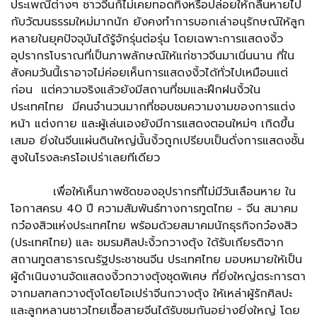
ประเพณีต่างๆ ชาวจีนก็ไม่เคยทอดทิ้งหรือปล่อยให้กลืนหายไป
กับวัฒนธรรมใหม่มากนัก ยังคงทำการบอกเล่าอนุรักษณ์ให้ลูก
หลายในยุคปัจจุบันได้รู้จักรุ่นต่อรุ่น โดยเฉพาะการแสดงงิ้ว
อุปรากรโบราณที่เป็นภาพลักษณ์ให้แก่ชาวจีนมาเนิ่นนาน ที่ใน
สังคมวันนี้เราอาจไม่ค่อยเห็นการแสดงงิ้วได้ทั่วไปเหมือนแต่
ก่อน แต่ความจริงแล้วยังมีสถานที่ชมและฝึกฝนงิ้วใน
ประเทศไทย มีคนจำนวนมากที่ชอบชมความงามของการแต่ง
หน้า แต่งกาย และผู้เล่นเองยังมีการแสดงตอนใหม่ๆ เกิดขึ้น
เสมอ ยิ่งในจีนแผ่นดินใหญ่นั้นงิ้วถูกเปรียบเป็นดั่งการแสดงชั้น
สูงในโรงละครโอเปร่าเลยทีเดียว
เพื่อให้เห็นภาพชัดของอุปรากรที่ไม่มีวันเลือนหาย ใน
โอกาสครบ 40 ปี ความสัมพันธ์ทางการทูตไทย - จีน สมาคม
กว๋องสิวแห่งประเทศไทย พร้อมด้วยสมาคมนักธุรกิจกว๋องสิว
(ประเทศไทย) และ ชมรมศิลปะงิ้วกวางตุ้ง ใด้รับเกียรติจาก
สถานทูตสาธารณรัฐประชาชนจีน ประเทศไทย มอบหมายให้เป็น
ผู้ดำเนินงานจัดแสดงงิ้วกวางตุ้งชุดพิเศษ ที่ยิ่งใหญ่ตระการตา
จากมลฑลกวางตุ้งโดยโอเปร่าจีนกวางตุ้ง ให้เหล่าผู้รักศิลปะ
และลูกหลานชาวไทยเชื้อสายจีนได้รับชมกันอย่างยิ่งใหญ่ โดย