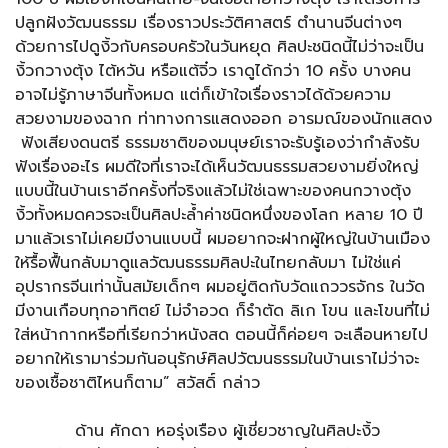
ปลูกฝังวัฒนธรรม เรื่องราวประวัติศาสตร์ ตำนานจีนต่างๆ
ด้วยการไปดูงิ้วกับครอบครัวในวันหยุด ศิลปะชนิดนี้ไม่ว่าจะเป็น
งิ้วกวางตุ้ง ไต้หวัน หรือแต้จิ๋ว เราดูได้กว่า 10 ครั้ง บางคน
อาจไม่รู้ภาษาจีนทั้งหมด แต่ก็เข้าใจเรื่องราวได้ด้วยความ
สวยงามของฉาก ท่าทางการแสดงออก อารมณ์ของนักแสดง
ฟังเสียงดนตรี ธรรมชาติของมนุษย์เราจะรับรู้เองว่ากำลังรับ
ฟังเรื่องอะไร ผมดีใจที่เราจะได้เห็นวัฒนธรรมสวยงามยิ่งใหญ่
แบบนี้ในบ้านเราอีกครั้งที่จริงแล้วไม่ใช่เฉพาะของคนกวางตุ้ง
งิ้วทั้งหมดควรจะเป็นศิลปะล้ำค่าชนิดหนึ่งของโลก หลาย 10 ปี
มาแล้วเราไม่เคยมีงานแบบนี้ ผมอยากจะฝากผู้ใหญ่ในบ้านเมือง
ให้รื้อฟื้นกลับมาดูแลวัฒนธรรมศิลปะในไทยกลับมา ไม่ใช่แค่
อุปรากรจีนเท่านั้นสมัยเด็กๆ ผมอยู่ติดกับวัดแถววรจักร ในวัด
มีงานเกือบทุกอาทิตย์ ไม่จำอวด ก็รำตัด ลิเก โขน และโขนที่ไม่
ใส่หน้ากากหรือที่เรียกว่าหนังสด ตอนนี้ก็ค่อยๆ จะเลือนหายไป
อยากให้เรามาร่วมกันอนุรักษ์ศิลปวัฒนธรรมในบ้านเราไม่ว่าจะ
ของเชื้อชาติไหนก็ตาม” สวัสดิ์ กล่าว
ด้าน ศักดา หอรุ่งเรือง ผู้เชี่ยวชาญในศิลปะงิ้ว