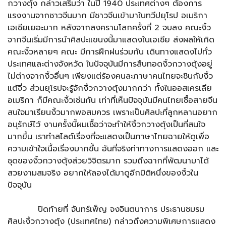
กวางตุ้ง กล่าวเสริมว่า ในปี 1940 ประเทศต่างๆ ต้องการ
แรงงานจากชาวจีนมาก มีชาวจีนเข้ามาในทวีปยุโรป อเมริกา
เอเชียเยอะมาก หลังจากสงครามโลกครั้งที่ 2 จบลง คณะงิ้ว
จากจีนเริ่มมีการนำศิลปะแขนงนี้มาแสดงในเอเชีย ส่งผลให้เกิด
คณะงิ้วหลายๆ คณะ มีการฝึกฝนร่วมกัน เดินทางแสดงไปทั่ว
ประเทศและต่างจังหวัด ในปัจจุบันมีการสืบทอดงิ้วกวางตุ้งอยู่
ไม่ต่างจากงิ้วอื่นๆ เพียงแต่ร้องคนละภาษาคนไทยจะชินกับงิ้ว
แต้จิ๋ว ส่วนยุโรปจะรู้จักงิ้วกวางตุ้งมากกว่า ทั้งในออสเครเลีย
อเมริกา ก็มีคณะงิ้วเช่นกัน เท่าที่เห็นปัจจุบันมีคนไทยเชื้อสายจีน
สนใจมาเรียนงิ้วมากพอสมควร เพราะเป็นศิลปะที่ลูกหลานอยาก
อนุรักษ์ไว้ งานครั้งนี้ผมเชื้อว่าจะทำให้งิ้วกวางตุ้งเป็นที่สนใจ
มากขึ้น เราทำสไลด์เรื่องที่จะแสดงเป็นภาษาไทยฉายให้ดูเพื่อ
ความเข้าใจเนื้อเรื่องมากขึ้น อันที่จริงท่าทางการแสดงออก และ
ชุดของงิ้วกวางตุ้งส่วยวิจิตรมาก รวมถึงฉากที่พัฒนามาได้
สวยงามสมจริง อยากให้ลองได้มาดูอีกมิติหนึ่งของงิ้วใน
ปัจจุบัน
ปิดท้ายที่ จันทร์เพ็ญ จงจินตนาการ ประธานชมรม
ศิลปะงิ้วกวางตุ้ง (ประเทศไทย) กล่าวถึงความพิเศษการแสดง