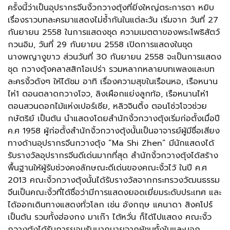
ครั้งนี้ว่าเป็นอุปรากรจีนงิ้วกวางตุ้งที่ยิ่งใหญ่ตระการตา หยิบ
เรื่องราวบทละครมาแสดงไม่ซ้ำกันในแต่ละวัน เริ่มจาก วันที่ 27
กันยายน 2558 ในการแสดงชุด ความเมตตาของพระโพธิสัตว์
กวนอิม, วันที่ 29 กันยายน 2558 เปิดการแสดงในชุด
นางพญางูขาว ส่วนวันที่ 30 กันยายน 2558 จะเป็นการแสดง
ชุด กวางตุ้งคลาสสิกโอเปร่า รวมหลากหลายบทเพลงและบท
ละครงิ้วดังๆ ให้ได้ชม อาทิ เรื่องความสุขในเรือนหอ, เรือหนาน
ไห่1 ตอนตลาดกวางโจว, ลิงเผือกแย่งลูกท้อ, เรือหนานไห่1
ตอนสวนดอกไม้แห่งเปอร์เซีย, หลิวจินติ้ง ตอนโซ่วโจวช่วย
กษัตริย์ เป็นต้น นำแสดงโดยสำนักงิ้วกวางตุ้งเริ่มก่อตั้งเมื่อปี
ค.ศ 1958 ผู้ก่อตั้งสำนักงิ้วกวางตุ้งนั้นเป็นอาจารย์ผู้มีชื่อเสียง
ทางด้านอุปรากรจีนกวางตุ้ง “Ma Shi Zhen” มีนักแสดงได้
รับรางวัลอุปรากรจีนดีเด่นมากที่สุด สำนักงิ้วกวางตุ้งได้สร้าง
พื้นฐานให้ผู้รับช่วงคงลักษณะดีเด่นของคณะงิ้วไว้ ในปี ค.ศ
2013 คณะงิ้วกวางตุ้งนั้นได้รับรางวัลจากกระทรวงวัฒนธรรม
จีนเป็นคณะงิ้วที่ได้ชื่อว่ามีการแสดงยอดเยี่ยมระดับประเทศ และ
ได้ออกเดินทางแสดงทั่วโลก เช่น อังกฤษ แคนาดา สิงคโปร์
เป็นต้น รวมทั้งฮ่องกง มาเก๊า ไต้หวั่น ก็ได้ไปแสดง คณะงิ้ว
กวางตุ้งได้รับการยอมรับมากมายจากผู้ชมทั้งในและนอก