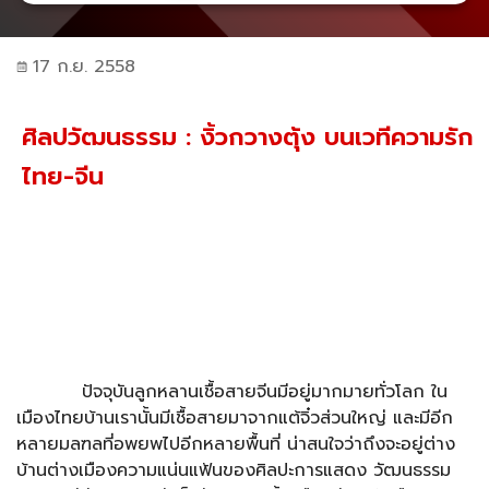
17 ก.ย. 2558
ศิลปวัฒนธรรม : งิ้วกวางตุ้ง บนเวทีความรัก
ไทย-จีน
ปัจจุบันลูกหลานเชื้อสายจีนมีอยู่มากมายทั่วโลก ใน
เมืองไทยบ้านเรานั้นมีเชื้อสายมาจากแต้จิ๋วส่วนใหญ่ และมีอีก
หลายมลฑลที่อพยพไปอีกหลายพื้นที่ น่าสนใจว่าถึงจะอยู่ต่าง
บ้านต่างเมืองความแน่นแฟ้นของศิลปะการแสดง วัฒนธรรม