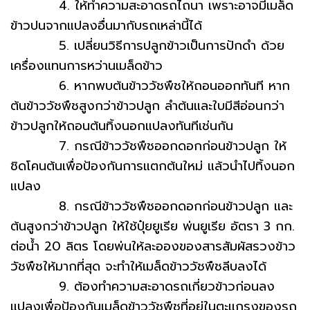
4. ให้ทำความสะอาดรถไถนา เพราะอาจมีเมล็ด
ข้าวปนจากแปลงอื่นมากับรถเหล่านี้ได้
5. เปลี่ยนวิธีการปลูกข้าวเป็นการปักดำ ด้วย
เครื่องแทนการหว่านเมล็ดข้าว
6. หากพบต้นข้าววัชพืชให้ถอนออกทันที หาก
ต้นข้าววัชพืชสูงกว่าข้าวปลูก ลำต้นและใบมีสีอ่อนกว่า
ข้าวปลูกให้ถอนต้นทิ้งนอกแปลงทันทีเช่นกัน
7. กรณีข้าววัชพืชออกดอกก่อนข้าวปลูก ให้
ชิดโคนต้นเพื่อป้องกันการแตกต้นใหม่ แล้วนำไปทิ้งนอก
แปลง
8. กรณีข้าววัชพืชออกดอกก่อนข้าวปลูก และ
ต้นสูงกว่าข้าวปลูก ให้ใช้ปุ๋ยยูเรีย พ่นยูเรีย อัตรา 3 กก.
ต่อน้ำ 20 ลิตร โดยพ่นให้ละอองของสารสัมผัสรวงข้าว
วัชพืชให้มากที่สุด จะทำให้เมล็ดข้าววัชพืชลีบลงได้
9. ต้องทำความสะอาดรถเกี่ยวข้าวก่อนลง
แปลงเพื่อป้องกันเมล็ดข้าววัชพืชที่อยู่ในตะแกรงของรถ