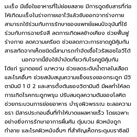
มะเร็ง มีเยื่อใยอาหารที่ไม่ย่อยสลาย มีการดูดซับสารที่ก่อ
ให้เกิดมะเร็งในร่างกายเอาไว้แล้วขับออกจากร่างกาย
สามารถใช้ร่วมกับการรักษาของแพทย์แผนปัจจุบันที่ใช้
ร่วมกับการฉายรังสี ลดการเกิดผลข้างเคียง ช่วยฟื้นฟู
ร่างกาย ลดความเครียด ช่วยลดภาวะการขาดภูมิคุ้มกัน
สารสกัดจากเห็ดชนิดนี้สามารถกำจัดเชื้อไวรัสเอชไอวีได้
นอกจากนี้ยังใช้บำบัดเกี่ยวกับโรคภูมิคุ้มกัน
ได้แก่ รูมาตอยด์ เบาหวาน ช่วยลดระดับน้ำตาลในเลือด
และโรคอื่นๆ ช่วยสนับสนุนความแข็งแรงของกระดูก มีวิ
ตามินบี 1 บี 2 และสารตั้งต้นของวิตามินดี มีผลทำให้ลด
การเกิดโรคกระดูกพรุน ปรับสมดุลความดันของโลหิต
ช่วยกระบวนการย่อยอาหาร บำรุงผิวพรรณ ชะลอความ
ชรา มีสารประกอบอื่นที่ทำให้บาดแผลหายเร็ว โดยเฉพาะ
อย่างยิ่งการรักษาอาการผื่นคัน ตุ่มบวม ผิวหนังถูก
ทำลาย และโรคผิวหนังอื่นๆ ที่สำคัญเห็ดกระดุมบราซิลมี