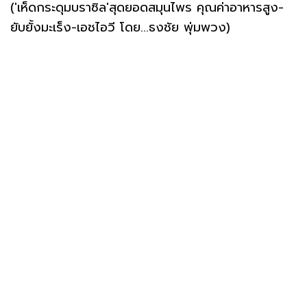
('เห็ดกระดุมบราซิล'สุดยอดสมุนไพร คุณค่าอาหารสูง-
ยับยั้งมะเร็ง-เอชไอวี โดย...ธงชัย พุ่มพวง)