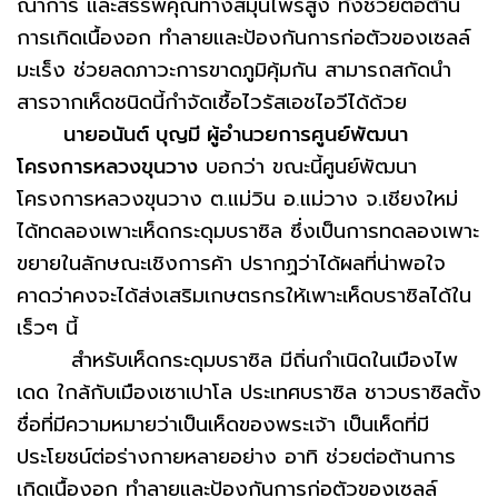
ณาการ และสรรพคุณทางสมุนไพรสูง ทั้งช่วยต่อต้าน
การเกิดเนื้องอก ทำลายและป้องกันการก่อตัวของเซลล์
มะเร็ง ช่วยลดภาวะการขาดภูมิคุ้มกัน สามารถสกัดนำ
สารจากเห็ดชนิดนี้กำจัดเชื้อไวรัสเอชไอวีได้ด้วย
นายอนันต์ บุญมี ผู้อำนวยการศูนย์พัฒนา
โครงการหลวงขุนวาง
บอกว่า ขณะนี้ศูนย์พัฒนา
โครงการหลวงขุนวาง ต.แม่วิน อ.แม่วาง จ.เชียงใหม่
ได้ทดลองเพาะเห็ดกระดุมบราซิล ซึ่งเป็นการทดลองเพาะ
ขยายในลักษณะเชิงการค้า ปรากฏว่าได้ผลที่น่าพอใจ
คาดว่าคงจะได้ส่งเสริมเกษตรกรให้เพาะเห็ดบราซิลได้ใน
เร็วๆ นี้
สำหรับเห็ดกระดุมบราซิล มีถิ่นกำเนิดในเมืองไพ
เดด ใกล้กับเมืองเซาเปาโล ประเทศบราซิล ชาวบราซิลตั้ง
ชื่อที่มีความหมายว่าเป็นเห็ดของพระเจ้า เป็นเห็ดที่มี
ประโยชน์ต่อร่างกายหลายอย่าง อาทิ ช่วยต่อต้านการ
เกิดเนื้องอก ทำลายและป้องกันการก่อตัวของเซลล์