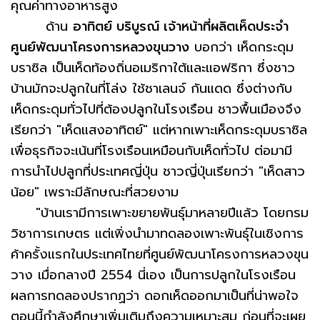
คุณค่าทางอาหารสูง
ด้าน
อาทิตย์ บริบูรณ์ เจ้าหน้าที่ผลิตเห็ดประจำ
ศูนย์พัฒนาโครงการหลวงขุนวาง
บอกว่า เห็ดกระดุม
บราซิล เป็นเห็ดท้องถิ่นอเมริกาใต้และแอฟริกา ซึ่งชาว
บ้านมักจะปลูกในที่โล่ง ใช้ชาเลนจ์ กันแดด ซึ่งต่างกับ
เห็ดกระดุมทั่วไปที่ต้องปลูกในโรงเรือน ชาวพื้นเมืองจึง
เรียกว่า "เห็ดแสงอาทิตย์" แต่หากเพาะเห็ดกระดุมบราซิล
เพื่อธุรกิจจะเน้นที่โรงเรือนเหมือนกับเห็ดทั่วไป ต่อมามี
การนำไปปลูกที่ประเทศญี่ปุ่น ชาวญี่ปุ่นเรียกว่า "เห็ดสาว
น้อย" เพราะมีลักษณะที่สวยงาม
"บ้านเรามีการเพาะขยายพันธุ์มาหลายปีแล้ว โดยกรม
วิชาการเกษตร แต่เพิ่งนำมาทดลองเพาะพันธุ์ในเชิงการ
ค้าครั้งแรกในประเทศไทยที่ศูนย์พัฒนาโครงการหลวงขุน
วาง เมื่อกลางปี 2554 นี่เอง เป็นการปลูกในโรงเรือน
ผลการทดลองปรากฏว่า ดอกเห็ดออกมาเป็นที่น่าพอใจ
ตอนนี้กำลังศึกษาเพิ่มเติมถึงความเหมาะสม ก่อนที่จะเผย