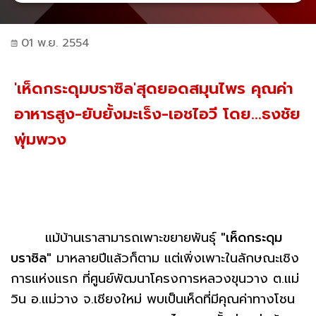
01 พ.ย. 2554
'เห็ดกระดุมบราซิล'สุดยอดสมุนไพร คุณค่า
อาหารสูง-ยับยั้งมะเร็ง-เอชไอวี โดย...ธงชัย
พุ่มพวง
แม้บ้านเราสามารถเพาะขยายพันธุ์
"เห็ดกระดุม
บราซิล"
มาหลายปีแล้วก็ตาม แต่เพิ่งเพาะในลักษณะเชิง
การแห่งแรก ที่ศูนย์พัฒนาโครงการหลวงขุนวาง ต.แม่
วิน อ.แม่วาง จ.เชียงใหม่ พบเป็นเห็ดที่มีคุณค่าทางโชน