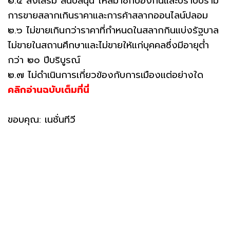
๒.๕ ส่งเสริม สนับสนุน ให้สมาชิกป้องกันและปราบปราม
การขายสลากเกินราคาและการค้าสลากออนไลน์ปลอม
๒.๖ ไม่ขายเกินกว่าราคาที่กําหนดในสลากกินแบ่งรัฐบาล
ไม่ขายในสถานศึกษาและไม่ขายให้แก่บุคคลซึ่งมีอายุต่ำ
กว่า ๒๐ ปีบริบูรณ์
๒.๗ ไม่ดําเนินการเกี่ยวข้องกับการเมืองแต่อย่างใด
คลิกอ่านฉบับเต็มที่นี่
ขอบคุณ: เนชั่นทีวี