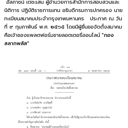
อัลภาชน์ เตชะเสน ผู้อํานวยการสํานักการสอบสวนและ
นิติการ ปฏิบัติราชการแทน อธิบดีกรมการปกครอง นาย
ทะเบียนสมาคมประจํากรุงเทพมหานคร ประกาศ ณ วัน
ที่ ๙ กุมภาพันธ์ พ.ศ. ๒๕๖๕ โดยมีผู้ยื่นขอจัดตั้งสมาคม
คือเจ้าของแพลตฟอร์มขายลอตเตอรี่ออนไลน์
"กอง
สลากพลัส"