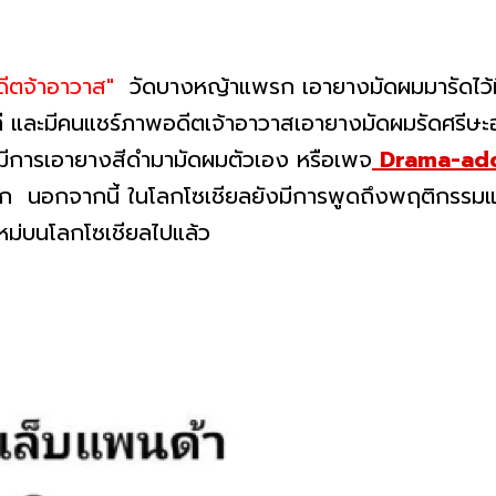
ดีตจ้าอาวาส"
วัดบางหญ้าแพรก เอายางมัดผมมารัดไว้ท
ที และมีคนแชร์ภาพอดีตเจ้าอาวาสเอายางมัดผมรัดศรีษะ
ี่มีการเอายางสีดำมามัดผมตัวเอง หรือเพจ
Drama-add
อถือมาก นอกจากนี้ ในโลกโซเชียลยังมีการพูดถึงพฤติกร
หม่บนโลกโซเชียลไปแล้ว