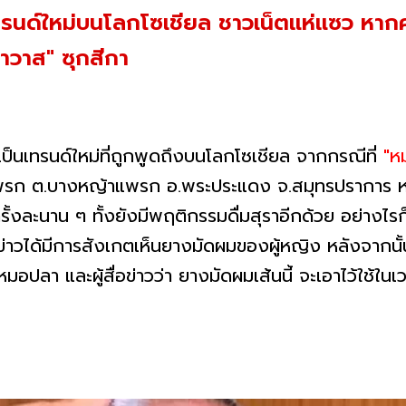
รนด์ใหม่บนโลกโซเชียล ชาวเน็ตแห่แซว หา
อาวาส" ซุกสีกา
็นเทรนด์ใหม่ที่ถูกพูดถึงบนโลกโซเชียล จากกรณีที่
"ห
รก ต.บางหญ้าแพรก อ.พระประแดง จ.สมุทรปราการ หลัง
่ครั้งละนาน ๆ ทั้งยังมีพฤติกรรมดื่มสุราอีกด้วย อย่างไรก
ักข่าวได้มีการสังเกตเห็นยางมัดผมของผู้หญิง หลังจากนั
มอปลา และผู้สื่อข่าวว่า ยางมัดผมเส้นนี้ จะเอาไว้ใช้ใน