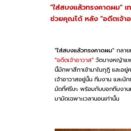
"ใส่สบงแล้วทรงคาดผม" เท
ช่วยคุณได้ หลัง "อดีตเจ้า
"ใส่สบงแล้วทรงคาดผม"
กลายเป
"อดีตเจ้าอาวาส"
วัดบางหญ้าแพ
นี้มักพาสีกาเข้ามาในกุฎิ และอยู
เจ้าอาวาสอยู่นั้น ทีมงาน และน
มัดที่ศรีษะ พร้อมกับบอกทีมงานห
มามัดเฉพาะเวลานอนเท่านั้น