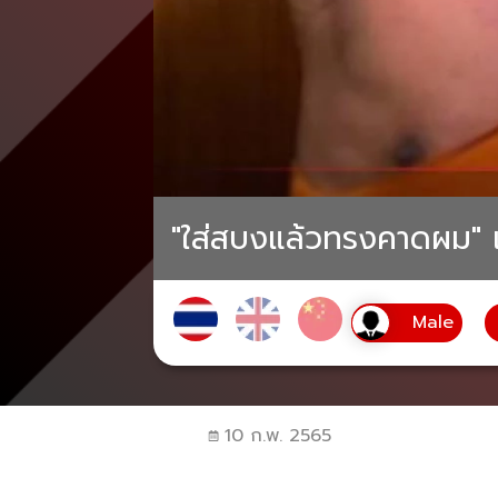
"ใส่สบงแล้วทรงคาดผม" เ
10 ก.พ. 2565