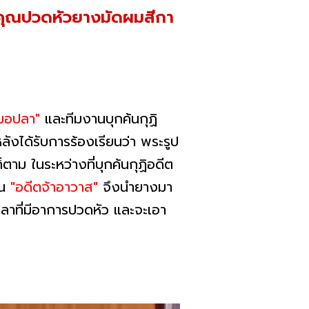
กคุณปวดหัวยางมัดผมสีกา
มอปลา"
และทีมงานบุกค้นกุฏิ
ได้รับการร้องเรียนว่า พระรูป
็ตาม ในระหว่างที่บุกค้นกุฏิอดีต
้น
"อดีตจ้าอาวาส"
จึงนำยางมา
เวลาที่มีอาการปวดหัว และจะเอา