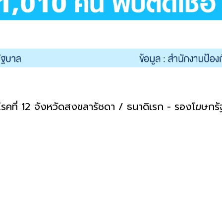
โรคที่ 12 จังหวัดสงขลารัชดา / ธนาดิเรก - รองโฆษกร