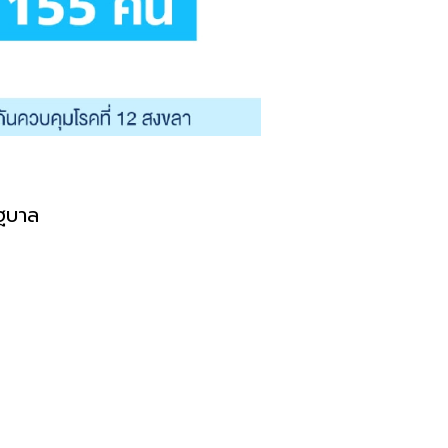
ัฐบาล