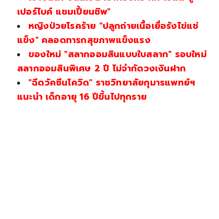
เปอร์ไบค์ แชมเปี้ยนชิพ"
หญิงป่วยโรคร้าย "ปลูกถ่ายเนื้อเยื่อรังไข่แช่
แข็ง" คลอดทารกสุขภาพแข็งแรง
ของใหม่ "สลากออมสินแบบใบสลาก" รอบใหม่
สลากออมสินพิเศษ 2 ปี ไม่จำกัดวงเงินฝาก
"ฉีดวัคซีนโควิด" ราชวิทยาลัยกุมารแพทย์ฯ
แนะนำ เด็กอายุ 16 ปีขึ้นไปทุกราย