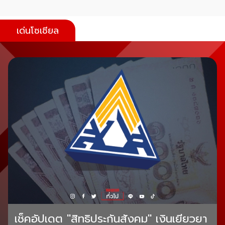
เด่นโซเชียล
เช็คอัปเดต "สิทธิประกันสังคม" เงินเยียวยา