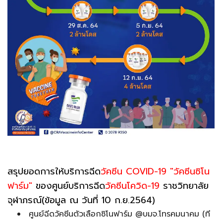
สรุปยอดการให้บริการฉีด
วัคซีน COVID-19 "วัคซีนซิโน
ฟาร์ม"
ของศูนย์บริการฉีด
วัคซีนโควิด-19
ราชวิทยาลัย
จุฬาภรณ์(ข้อมูล ณ วันที่ 10 ก.ย.2564)
ศูนย์ฉีดวัคซีนตัวเลือกซิโนฟาร์ม @บมจ.โทรคมนาคม (ที