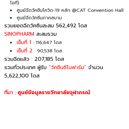
โอที)
ศูนย์ฉีดวัคซีนโควิด-19 หลัก @CAT Convention Hall
ศูนย์ฉีดวัคซีนภาคสนาม
รวมยอดฉีดวัคซีนสะสม 562,492 โดส
SINOPHARM
สะสมรวม
เข็มที่ 1
: 116,647 โดส
เข็มที่ 2
: 90,538 โดส
รวมฉีดแล้ว : 207,185 โดส
รวมทั่วประเทศ ผู้รับ
"วัคซีนซิโนฟาร์ม"
จำนวน
5,622,100 โดส
ที่มา :
ศูนย์ข้อมูลราชวิทยาลัยจุฬาภรณ์