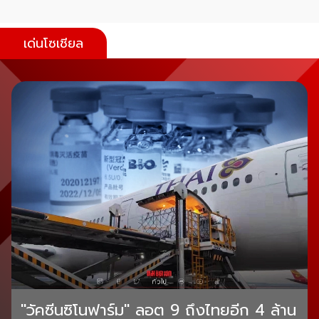
เด่นโซเชียล
"วัคซีนซิโนฟาร์ม" ลอต 9 ถึงไทยอีก 4 ล้าน