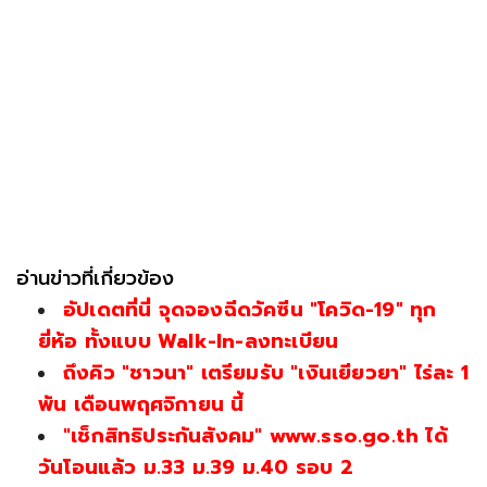
อ่านข่าวที่เกี่ยวข้อง
อัปเดตที่นี่ จุดจองฉีดวัคซีน "โควิด-19" ทุก
ยี่ห้อ ทั้งแบบ Walk-In-ลงทะเบียน
ถึงคิว "ชาวนา" เตรียมรับ "เงินเยียวยา" ไร่ละ 1
พัน เดือนพฤศจิกายน นี้
"เช็กสิทธิประกันสังคม" www.sso.go.th ได้
วันโอนแล้ว ม.33 ม.39 ม.40 รอบ 2