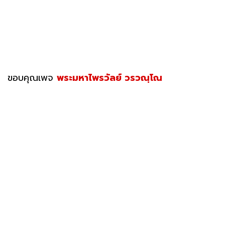
ขอบคุณเพจ
พระมหาไพรวัลย์ วรวณฺโณ