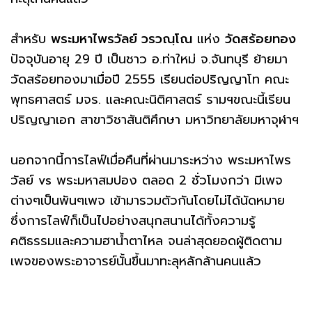
สำหรับ
พระมหาไพรวัลย์ วรวณฺโณ
แห่ง
วัดสร้อยทอง
ปัจจุบันอายุ 29 ปี เป็นชาว อ.ท่าใหม่ จ.จันทบุรี ย้ายมา
วัดสร้อยทองมาเมื่อปี 2555 เรียนต่อปริญญาโท คณะ
พุทธศาสตร์ มจร. และคณะนิติศาสตร์ รามฯขณะนี้เรียน
ปริญญาเอก สาขาวิชาสันติศึกษา มหาวิทยาลัยมหาจุฬาฯ
นอกจากนี้การไลฟ์เมื่อคืนที่ผ่านมาระหว่าง พระมหาไพร
วัลย์ vs พระมหาสมปอง ตลอด 2 ชั่วโมงกว่า มีเพจ
ต่างๆเป็นพันๆเพจ เข้ามารวมตัวกันโดยไม่ได้นัดหมาย
ซึ่งการไลฟ์ก็เป็นไปอย่างสนุกสนานได้ทั้งความรู้
คติธรรมและความฮาน้ำตาไหล จนล่าสุดยอดผู้ติดตาม
เพจของพระอาจารย์นั้นขึ้นมาทะลุหลักล้านคนแล้ว