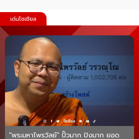
เด่นโซเชียล
"พระมหาไพรวัลย์" ปั๊วมาก ปังมาก ยอด