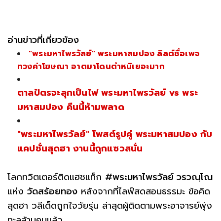
อ่านข่าวที่เกี่ยวข้อง
"พระมหาไพรวัลย์" พระมหาสมปอง ลิสต์ชื่อเพจ
ทวงค่าโฆษณา อาตมาโดนตำหนิเยอะมาก
ตาลปัตรจะลุกเป็นไฟ พระมหาไพรวัลย์ vs พระ
มหาสมปอง คืนนี้ห้ามพลาด
"พระมหาไพรวัลย์" โพสต์รูปคู่ พระมหาสมปอง กับ
แคปชั่นสุดฮา งานนี้ถูกแซวสนั่น
โลกทวิตเตอร์ติดแฮชแท็ก
#พระมหาไพรวัลย์ วรวณฺโณ
แห่ง
วัดสร้อยทอง
หลังจากที่ไลฟ์สดสอนธรรมะ ข้อคิด
สุดฮา วลีเด็ดถูกใจวัยรุ่น ล่าสุดผู้ติดตามพระอาจารย์พุ่ง
ทะลุล้านคนแล้ว