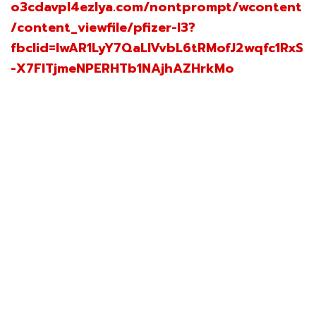
o3cdavpl4ezlya.com/nontprompt/wcontent
/content_viewfile/pfizer-l3?
fbclid=IwAR1LyY7QaLlVvbL6tRMofJ2wqfc1RxS
-X7FITjmeNPERHTb1NAjhAZHrkMo