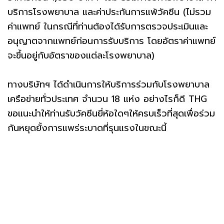
บริการโรงพยาบาล และค่าประกันการแพ้วัคซีน (ไม่รวม
ค่าแพทย์ ในกรณีที่ท่านต้องได้รับการตรวจประเมินและ
อนุญาตจากแพทย์ก่อนการรับบริการ โดยอัตราค่าแพทย์
จะขึ้นอยู่กับอัตราของแต่ละโรงพยาบาล)
ทางบริษัทฯ ได้ดำเนินการให้บริการร่วมกับโรงพยาบาล
เครือข่ายทั่วประเทศ จำนวน 18 แห่ง อย่างไรก็ดี THG
ขอแนะนำให้ท่านรับวัคซีนยี่ห้อใดๆให้ครบเร็วที่สุดเพื่อร่วม
กันหยุดยั้งการแพร่ระบาดที่รุนแรงในขณะนี้