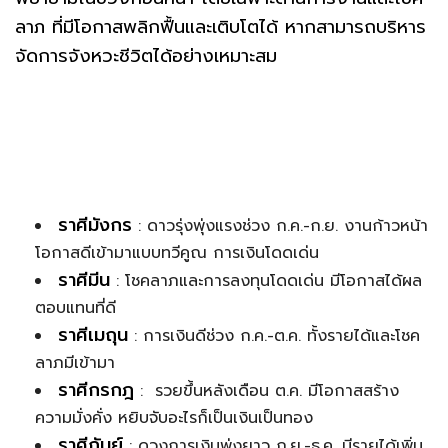
ลาภ ที่มีโอกาสพลิกฟื้นและเติบโตได้ หากสามารถบริหาร
จัดการจังหวะชีวิตได้อย่างเหมาะสม
ราศีมังกร
: ดาวรุ่งพุ่งแรงช่วง ก.ค.-ก.ย. งานก้าวหน้า
โอกาสดีเข้ามาแบบทวีคูณ การเงินโดดเด่น
ราศีมีน
: โชคลาภและการลงทุนโดดเด่น มีโอกาสได้ผล
ตอบแทนที่ดี
ราศีเมถุน
: การเงินดีช่วง ก.ค.-ต.ค. ทั้งรายได้และโชค
ลาภมีเข้ามา
ราศีกรกฎ
: รวยขึ้นหลังเดือน ต.ค. มีโอกาสสร้าง
ความมั่งคั่ง หยิบจับอะไรก็เป็นเงินเป็นทอง
ราศีกันย์
: ดวงการเงินพุ่งยาว ก.ย.-ธ.ค. มีรายได้เพิ่ม