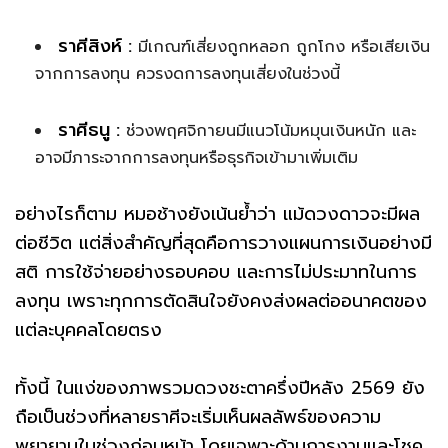
ราศีสิงห์ :
มีเกณฑ์เสี่ยงถูกหลอก ถูกโกง หรือเสียเงิน
จากการลงทุน ควรงดการลงทุนเสี่ยงในช่วงนี้
ราศีธนู :
ช่วงพฤศจิกายนมีแนวโน้มหมุนเงินหนัก และ
อาจมีภาระจากการลงทุนหรือธุรกิจเข้ามาเพิ่มเติม
อย่างไรก็ตาม หมอช้างยังเน้นย้ำว่า แม้ดวงดาวจะมีผล
ต่อชีวิต แต่สิ่งสำคัญที่สุดคือการวางแผนการเงินอย่างมี
สติ การใช้จ่ายอย่างรอบคอบ และการไม่ประมาทในการ
ลงทุน เพราะทุกการตัดสินใจยังคงส่งผลต่ออนาคตของ
แต่ละบุคคลโดยตรง
ทั้งนี้ ในแง่ของภาพรวมดวงชะตาครึ่งปีหลัง 2569 ยัง
ถือเป็นช่วงที่หลายราศีจะเริ่มเห็นผลลัพธ์ของความ
พยายามในช่วงก่อนหน้า โดยเฉพาะด้านการงานและโชค