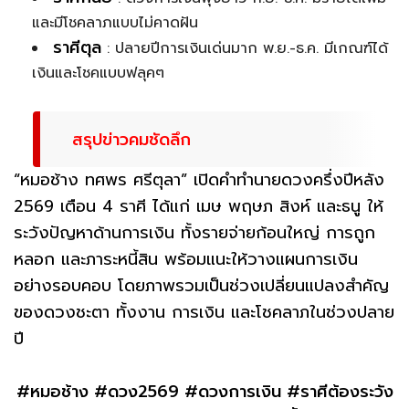
และมีโชคลาภแบบไม่คาดฝัน
ราศีตุล
: ปลายปีการเงินเด่นมาก พ.ย.-ธ.ค. มีเกณฑ์ได้
เงินและโชคแบบฟลุคๆ
สรุปข่าวคมชัดลึก
“หมอช้าง ทศพร ศรีตุลา” เปิดคำทำนายดวงครึ่งปีหลัง
2569 เตือน 4 ราศี ได้แก่ เมษ พฤษภ สิงห์ และธนู ให้
ระวังปัญหาด้านการเงิน ทั้งรายจ่ายก้อนใหญ่ การถูก
หลอก และภาระหนี้สิน พร้อมแนะให้วางแผนการเงิน
อย่างรอบคอบ โดยภาพรวมเป็นช่วงเปลี่ยนแปลงสำคัญ
ของดวงชะตา ทั้งงาน การเงิน และโชคลาภในช่วงปลาย
ปี
#หมอช้าง #ดวง2569 #ดวงการเงิน #ราศีต้องระวัง