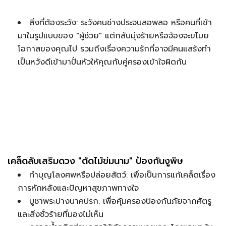
สิ่งที่ต้องระวัง: ระวังคนช่างประจบสอพลอ หรือคนที่เข้า
มาในรูปแบบของ "ผู้ช่วย" แต่กลับมุ่งร้ายหรือจ้องจะขโมย
โอกาสของคุณไป รวมถึงเรื่องความรักที่อาจมีคนแสร้งทำ
เป็นหวังดีเข้ามาปั่นหัวให้คุณกับคู่ครองเข้าใจผิดกัน
เคล็ดลับเสริมดวง "ตัดไม้ข่มนาม" ป้องกันงูพิษ
ทำบุญโลงศพหรือปล่อยสัตว์: เพื่อเป็นการแก้เคล็ดเรื่อง
การหักหลังและปัญหาสุขภาพทางใจ
บูชาพระปางนาคปรก: เพื่อคุ้มครองป้องกันภัยจากศัตรู
และสิ่งชั่วร้ายที่มองไม่เห็น