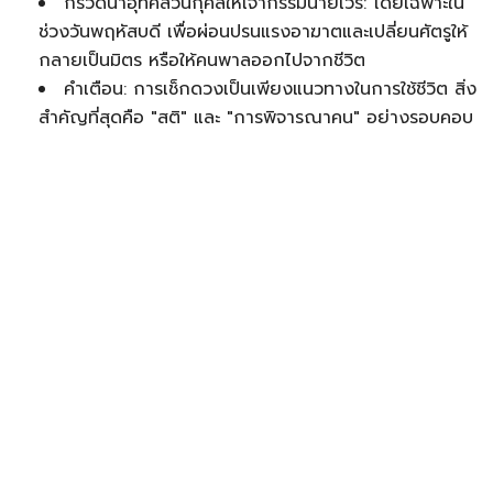
กรวดน้ำอุทิศส่วนกุศลให้เจ้ากรรมนายเวร: โดยเฉพาะใน
ช่วงวันพฤหัสบดี เพื่อผ่อนปรนแรงอาฆาตและเปลี่ยนศัตรูให้
กลายเป็นมิตร หรือให้คนพาลออกไปจากชีวิต
คำเตือน: การเช็กดวงเป็นเพียงแนวทางในการใช้ชีวิต สิ่ง
สำคัญที่สุดคือ "สติ" และ "การพิจารณาคน" อย่างรอบคอบ