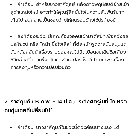
คำเตือน: สำหรับชาวราศีตุลย์ หลังดาวพฤหัสบดีย้ายเข้า
สู่ตำแหน่งใหม่ อาจทำให้คุณรู้สึกมั่นใจในความสัมพันธ์มาก
เกินไป จนกลายเป็นช่องว่างให้คนรอบข้างใช้ประโยชน์
สิ่งที่ต้องระวัง: มีเกณฑ์จะเจอคนเข้ามาตีสนิทเพื่อหวังผล
ประโยชน์ หรือ "หน้าเนื้อใจเสือ" ที่ต่อหน้าพูดจาสนับสนุนแต่
ลับหลังกลับนำเรื่องราวของคุณไปบิดเบือนจนเสียชื่อเสียง
ชีวิตช่วงนี้อย่าเพิ่งไว้ใจใครร้อยเปอร์เซ็นต์ โดยเฉพาะเรื่อง
การลงทุนหรือความลับส่วนตัว
2. ราศีกุมภ์ (13 ก.พ. - 14 มี.ค.) "ระวังศัตรูในที่มืด หรือ
คนคุ้นเคยที่เปลี่ยนไป"
คำเตือน: ชาวราศีกุมภ์ในช่วงนี้ดวงค่อนข้างแรง แต่