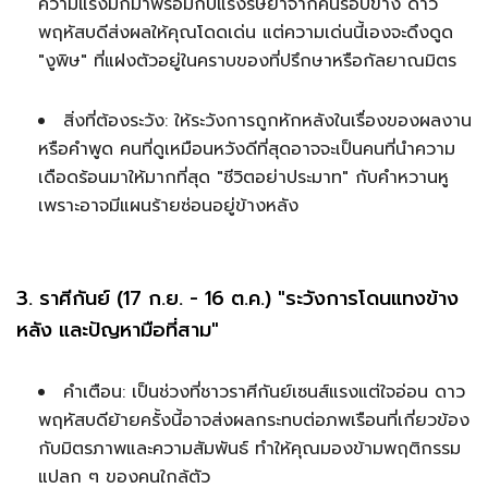
ความแรงมักมาพร้อมกับแรงริษยาจากคนรอบข้าง ดาว
พฤหัสบดีส่งผลให้คุณโดดเด่น แต่ความเด่นนี้เองจะดึงดูด
"งูพิษ" ที่แฝงตัวอยู่ในคราบของที่ปรึกษาหรือกัลยาณมิตร
สิ่งที่ต้องระวัง: ให้ระวังการถูกหักหลังในเรื่องของผลงาน
หรือคำพูด คนที่ดูเหมือนหวังดีที่สุดอาจจะเป็นคนที่นำความ
เดือดร้อนมาให้มากที่สุด "ชีวิตอย่าประมาท" กับคำหวานหู
เพราะอาจมีแผนร้ายซ่อนอยู่ข้างหลัง
3. ราศีกันย์ (17 ก.ย. - 16 ต.ค.) "ระวังการโดนแทงข้าง
หลัง และปัญหามือที่สาม"
คำเตือน: เป็นช่วงที่ชาวราศีกันย์เซนส์แรงแต่ใจอ่อน ดาว
พฤหัสบดีย้ายครั้งนี้อาจส่งผลกระทบต่อภพเรือนที่เกี่ยวข้อง
กับมิตรภาพและความสัมพันธ์ ทำให้คุณมองข้ามพฤติกรรม
แปลก ๆ ของคนใกล้ตัว