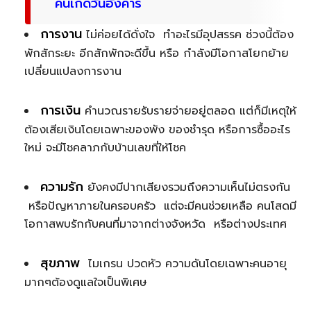
คนเกิดวันอังคาร
การงาน
ไม่ค่อยได้ดั่งใจ ทำอะไรมีอุปสรรค ช่วงนี้ต้อง
พักสักระยะ อีกสักพักจะดีขึ้น หรือ กำลังมีโอกาสโยกย้าย
เปลี่ยนแปลงการงาน
การเงิน
คำนวณรายรับรายจ่ายอยู่ตลอด แต่ก็มีเหตุให้
ต้องเสียเงินโดยเฉพาะของพัง ของชำรุด หรือการซื้ออะไร
ใหม่ จะมีโชคลาภกับบ้านเลขที่ให้โชค
ความรัก
ยังคงมีปากเสียงรวมถึงความเห็นไม่ตรงกัน
หรือปัญหาภายในครอบครัว แต่จะมีคนช่วยเหลือ คนโสดมี
โอกาสพบรักกับคนที่มาจากต่างจังหวัด หรือต่างประเทศ
สุขภาพ
ไมเกรน ปวดหัว ความดันโดยเฉพาะคนอายุ
มากๆต้องดูแลใจเป็นพิเศษ