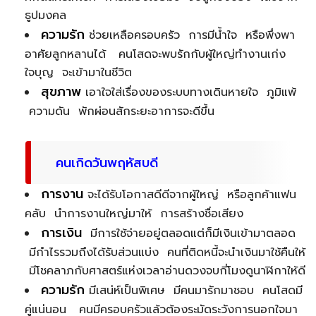
ธูปมงคล
ความรัก
ช่วยเหลือครอบครัว การมีน้ำใจ หรือพึ่งพา
อาศัยลูกหลานได้ คนโสดจะพบรักกับผู้ใหญ่ทำงานเก่ง
ใจบุญ จะเข้ามาในชีวิต
สุขภาพ
เอาใจใส่เรื่องของระบบทางเดินหายใจ ภูมิแพ้
ความดัน พักผ่อนสักระยะอาการจะดีขึ้น
คนเกิดวันพฤหัสบดี
การงาน
จะได้รับโอกาสดีดีจากผู้ใหญ่ หรือลูกค้าแฟน
คลับ นำการงานใหญ่มาให้ การสร้างชื่อเสียง
การเงิน
มีการใช้จ่ายอยู่ตลอดแต่ก็มีเงินเข้ามาตลอด
มีกำไรรวมถึงได้รับส่วนแบ่ง คนที่ติดหนี้จะนำเงินมาใช้คืนให้
มีโชคลาภกับศาสตร์แห่งเวลาอ่านดวงจบกี่โมงดูนาฬิกาให้ดี
ความรัก
มีเสน่ห์เป็นพิเศษ มีคนมารักมาชอบ คนโสดมี
คู่แน่นอน คนมีครอบครัวแล้วต้องระมัดระวังการนอกใจมา