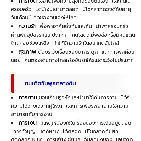
การเงิน
ใช้จ่ายเพื่อความสุขทั้งของตนเอง และคนใน
ครอบครัว แต่มีเงินเข้ามาตลอด มีโชคลาภดวงดีกับอายุ
วันเดือนปีเกิดของตนเองให้โชค
ความรัก
พึ่งพาอาศัยซึ่งกันและกัน นำพาครอบครัว
ผ่านพ้นอุปสรรคและปัญหา คนโสดจะมีพ่อสื่อหรือมีคนแดน
ไกลคอยช่วยเหลือ ทำให้มีความรักในอนาคตอันใกล้
สุขภาพ
ต้องระวังเรื่องของขากระดูก และการพักผ่อน
น้อย คนต้องเดินทางไกลหรือขับรถให้ระมัดระวังไม่ประมาท
คนเกิดวันพุธกลางคืน
การงาน
ชอบเรียนรู้อะไรและนำมาใช้กับการงาน ได้รับ
ความไว้วางใจจากผู้ใหญ่ และการเพียรพยายามใช้ความ
สามารถกับการงาน
การเงิน
มีเหตุให้ต้องใช้ในเรื่องของการเงินอยู่ตลอด
การทำบุญ แต่ก็หาเงินได้ตลอด มีโชคลาภกับสิ่ง
ศักดิ์สิทธิ์ให้โชค การเสี่ยงเซียมซี จับลูกปิงปอง เลขจาก