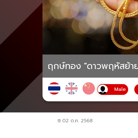
ฤกษ์ทอง "ดาวพฤหัสย้าย
02 ต.ค. 2568