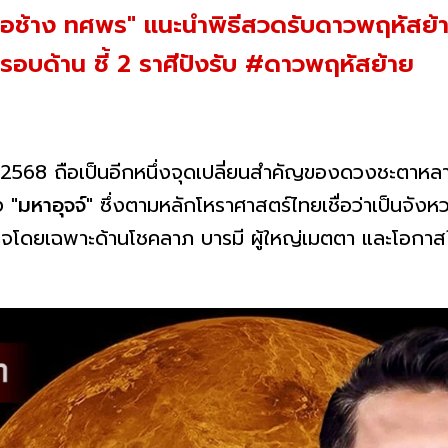
หมอช้าง ทศพร" แนะนำพิธีสวดรับดาวพฤหัสย้า
รอบด้าน ชี้ 2 ราศีปังรับ #ดาวพฤหัสย้าย
คม 2568 ถือเป็นอีกหนึ่งจุดเปลี่ยนสำคัญของดวงชะตาหลา
ง
"มหาอุจจ์"
ซึ่งตามหลักโหราศาสตร์ไทยเชื่อว่าเป็นจั
็จโดยเฉพาะด้านโชคลาภ บารมี ผู้ใหญ่เมตตา และโอกาสใ