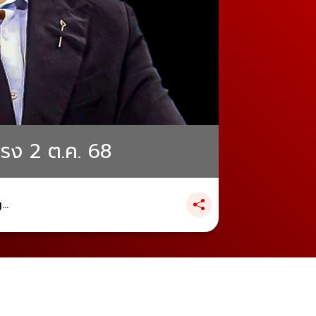
รง 2 ต.ค. 68
..