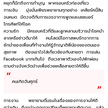
หยุดก็นึกถึงการทำบุญ พาครอบครัวท่องเที่ยว
การเงิน มุ่งมั่นเพียรพยายามทุกอย่าง เคลียร์หนี้สิน
จนหมด มีดวงดีกับการเจรจาการพูดและเลขเบอร์
โทรศัพท์ให้โชค
ความรัก มีครอบครัวที่ดีและลูกหลานบริวารนำโชคนำ
ลาภหรือข่าวดีมาให้ คนโสดมีโอกาสพบรักจากการ
ชักนำของเพื่อนที่ทำงานให้รู้จักญาติพี่น้องของตนเอง
สุขภาพ ต้องเอาใจใส่เกี่ยวข้องกับสายตา การเล่น
Facebook มากเกินไป ถึงเวลาพาตัวเองไปพักผ่อน
ตามต่างจังหวัดบ้างเพื่อช่วยเหลือสายตาให้ดีขึ้น
คนเกิดวันศุกร์
การงาน พยายามดิ้นรนในเรื่องของการงานให้ดี
กว่าเดิม ถึงแม้จะถูกเอาเปรียบก็พยายามคิดบวก แล้ว