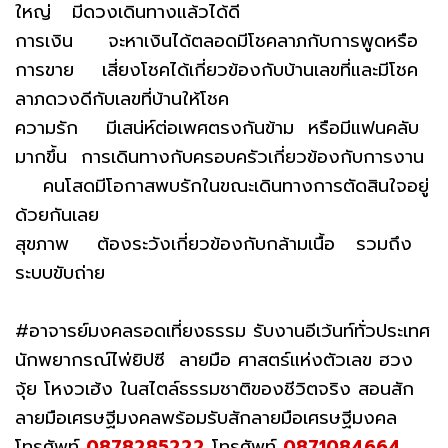
ใหญ่ มีดวงเดินทางแล้วได้ดี
การเงิน จะหาเงินได้ตลอดมีโชคลาภกับการพูดหรือ
การขาย เสี่ยงโชคได้เกี่ยวข้องกับบ้านเลขที่และมีโชค
ลาภดวงดีกับเลขที่บ้านให้โชค
ความรัก มีเสน่ห์ต่อเพศตรงกันข้าม หรือมีแฟนคลับ
มากขึ้น การเดินทางกับครอบครัวเกี่ยวข้องกับการงาน
คนโสดมีโอกาสพบรักในขณะเดินทางการตัดสินใจอยู่
ด้วยกันเลย
สุขภาพ ต้องระวังเกี่ยวข้องกับกล้ามเนื้อ รวมถึง
ระบบขับถ่าย
#อาจารย์มงคลรอดเที่ยงธรรม รับงานอีเว้นท์ทั่วประเทศ
นักพยากรณ์ไพ่ยิปซี ลายมือ ศาสตร์แห่งตัวเลข ฮวง
จุ้ย โหงวเฮ้ง ในสไตล์ธรรมชาติของชีวิตจริง สอนสัก
ลายมือเศรษฐีมงคลพร้อมรับสักลายมือเศรษฐีมงคล
โทรศัพท์
0878285222
โทรศัพท์
0871084664