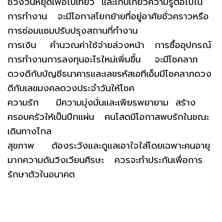
ช่วงวันหยุดเพื่อไปเที่ยว และเก็บเกี่ยวความรู้ต่อไปใน
การทำงาน จะมีโอกาสโยกย้ายที่อยู่อาศัยชั่วคราวหรือ
การซ่อมแซมปรับปรุงสถานที่ทำงาน
การเงิน คำนวณค่าใช้จ่ายล่วงหน้า การซื้ออุปกรณ์
การทำงานการลงทุนอะไรใหม่เพิ่มขึ้น จะมีโชคลาภ
ดวงดีกับบัญชีธนาคารและเลขรหัสเอทีเอ็มมีโชคลาภดวง
ดีกับเลขมงคลดวงประจำวันให้โชค
ความรัก มีความมุ่งมั่นและเพียรพยายาม สร้าง
ครอบครัวให้เป็นปึกแผ่น คนโสดมีโอกาสพบรักในขณะ
เดินทางไกล
สุขภาพ ต้องระวังและดูแลเอาใจใส่โดยเฉพาะคนอายุ
มากความดันวิงเวียนศีรษะ ควรจะทำประกันเพื่อการ
รักษาตัวในอนาคต