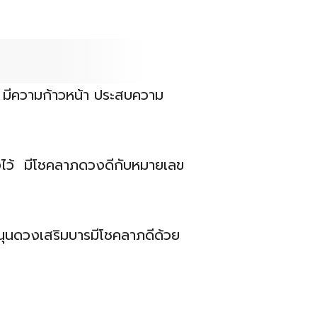
ี่ มีความก้าวหน้า ประสบความ
รงไว้ มีโชคลาภดวงดีกับหมายเลข
กหนุนดวงเสริมบารมีโชคลาภดีด้วย