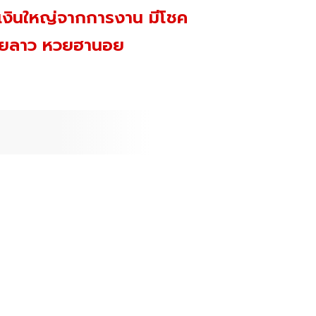
ิบเงินใหญ่จากการงาน มีโชค
หวยลาว หวยฮานอย