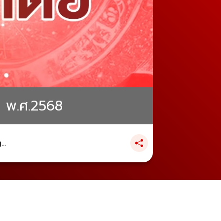
ยน พ.ศ.2568
..