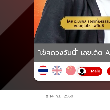
"เช็คดวงวันนี้" เลขเด็ด
14 ก.ย. 2568