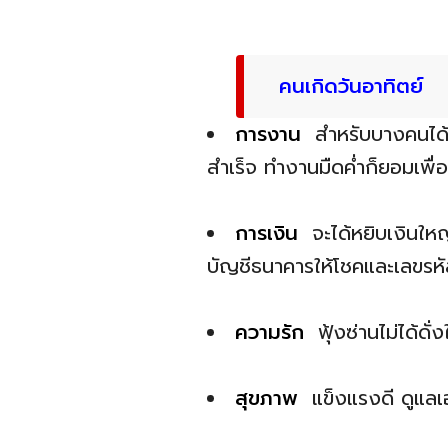
คนเกิดวันอาทิตย์
การงาน
สำหรับบางคนได้เ
สำเร็จ ทำงานมืดค่ำก็ยอมเพื
การเงิน
จะได้หยิบเงินใ
บัญชีธนาคารให้โชคและเลขรห
ความรัก
ฟุ้งซ่านไม่ได้
สุขภาพ
แข็งแรงดี ดูแลเ