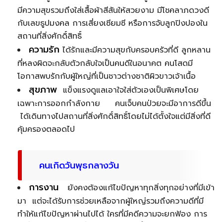
มีความสุขรวมถึงใส่เสื้อผ้าสีสันให้สวยงาม มีโชคลาภดวงดี
กับเลขธูปมงคล การเสี่ยงเซียมซี หรือการจับลูกปิงปองใน
สถานที่สิ่งศักดิ์สิทธิ์
ความรัก
ได้รักและมีความสุขกับครอบครัวที่ดี ลูกหลาน
ที่หลงผิดจะกลับตัวกลับใจเป็นคนดีในอนาคต คนโสดมี
โอกาสพบรักกับผู้ใหญ่ที่เป็นชาวต่างชาติผิวขาวเจ้าเนื้อ
สุขภาพ
แข็งแรงดูแลเอาใจใส่ตัวเองเป็นพิเศษโดย
เฉพาะการออกกำลังกาย คนเจ็บคนป่วยจะมีอาการดีขึ้น
ได้เดินทางไปสถานที่สิ่งศักดิ์สิทธิ์โดยไม่ได้ตั้งใจแต่มีสิ่งที่ดี
คุ้มครองตลอดไป
คนเกิดวันพุธกลางวัน
การงาน
ยังคงต้องแก้ไขปัญหาทุกสิ่งทุกอย่างที่มีเข้า
มา แต่จะได้รับการช่วยเหลือจากผู้ใหญ่รวมถึงความดีที่มี
ทำให้แก้ไขปัญหาผ่านไปได้ ใครที่มีคดีความจะยกฟ้อง การ