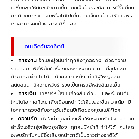
เปลี่ยนลุคให้ทันสมัยมากขึ้น คนเจ็บป่วยจะมีอาการดีขึ้นมีคน
มาเยี่ยมมาหาตลอดหรือได้ไปเยี่ยมคนเจ็บคนป่วยให้อวยพร
เขาอาการคนป่วยเขาจะดีขึ้นเอง
คนเกิดวันอาทิตย์
การงาน
รักและมุ่งมั่นทำทุกสิ่งทุกอย่าง ด้วยความ
รอบคอบ พิถีพิถันในเรื่องของการงานมาก มีอุปสรรค
บ้างแต่จะผ่านไปได้ ด้วยความหนักแน่นมีผู้ใหญ่คอย
สนับสนุน มีความหวังร่ำรวยเป็นเศรษฐีหลังสี่โมงเย็น
การเงิน
เคลียร์หนี้สินในช่วงสิ้นเดือน และเริ่มต้นกัน
ใหม่ในโอกาสที่จะมาถึงเดือนหน้า ได้เงินเยอะขึ้นกว่าเดิม มี
โชคลาภดวงดีกับอายุวันเดือนปีเกิดของคุณแม่ให้โชค
ความรัก
ตั้งใจทำทุกอย่างเพื่อให้ครอบครัวประสบความ
สำเร็จเจริญรุ่งเรืองรุ่งเรือง ทุกคนมีหน้าที่ ทำให้ได้ คนโสด
จะพบรักกับคนมีชื่อเสียงหน้าตาดีเป็นชาวต่างชาติได้