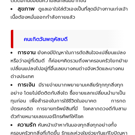
ติดต่อกันบ่อยมีความสนิทสนมมากขึ้น
สุขภาพ
ดูแลเอาใจใส่ตัวเองเป็นที่สุดมีบ้างทานเก่งเจ้า
เนื้อต้องหมั่นออกกำลังกายแล้ว
คนเกิดวันพฤหัสบดี
การงาน
ยังคงมีปัญหาในการตัดสินใจจะเปลี่ยนแปลง
หรือว่าอยู่ที่เดิมดี ก็ค่อยๆคิดรวมถึงพาครอบครัวโยกย้าย
เปลี่ยนแปลงไปอยู่ที่อื่นเลยบางคนต่างจังหวัดและบางคน
ต่างประเทศ
การเงิน
มีรายจ่ายมากพยายามเคลียร์ทุกทุกสิ่งทุก
อย่าง โดยไม่ยึดติดกับสิ่งใด ซื้อขายแลกเปลี่ยนนำมาเป็น
ทุนก่อน เพื่อสำรองในการใช้ชีวิตในอนาคต การกด
บัตรเครดิต การขายทรัพย์สินที่มี โชคลาภดวงดีกับสาม
ตัวท้ายหมายเลขเบอร์โทรศัพท์ให้โชค
ความรัก
หันหน้าเข้าหากันมองทุกสิ่งทุกอย่างทั้ง
ครอบครัวทุกสิ่งที่เกิดขึ้น รักและห่วงใยช่วยกันแก้ไขปัญหา