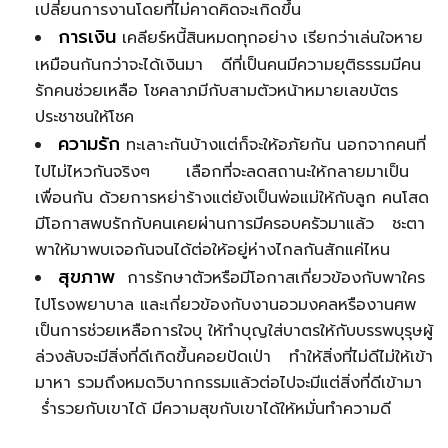
เปลี่ยนการงานโดยที่ไม่คาดคิดจะเกิดขึ้น
การเงิน
เคลียร์หนี้สินหมดทุกอย่าง เรียกว่าเล่นใจหาย
เหมือนกันกว่าจะได้เงินมา ดีที่เป็นคนมีความยุติธรรมมีคน
รักคนช่วยเหลือ โชคลาภมีกับสามตัวหน้าหมายเลขบัตร
ประชาชนให้โชค
ความรัก
ทะเลาะกันบ้างแต่ก็จะให้อภัยกัน นอกจากคนที่
ไปไม่ไหวกันจริงๆ เลือกที่จะลดสถานะให้กลายมาเป็น
เพื่อนกัน ด้วยการหย่าร้างแต่ยังเป็นพ่อแม่ให้กับลูก คนโสด
มีโอกาสพบรักกับคนเคยผ่านการมีครอบครัวมาแล้ว ชะตา
พาให้มาพบเจอกันจนได้ต่อให้อยู่ห่างไกลกันสักแค่ไหน
สุขภาพ
การรักษาตัวหรือมีโอกาสเกี่ยวข้องกับพาใคร
ไปโรงพยาบาล และเกี่ยวข้องกับงานอวมงคลหรืองานศพ
เป็นการช่วยเหลือการใจบุ ให้ทำบุญใส่บาตรให้กับบรรพบุรุษผู้
ล่วงลับจะมีสิ่งที่ดีเกิดขึ้นคอยปัดเป่า ทำให้สิ่งที่ไม่ดีไม่ให้เข้า
มาหา รวมถึงหมดวิบากกรรมแล้วต่อไปจะมีแต่สิ่งที่ดีเข้ามา
ร่ำรวยกับเขาได้ มีความสุขกับเขาได้ให้หมั่นทำความดี