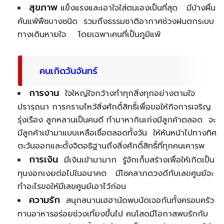
สุขภาพ
แข็งแรงและเอาใจใส่ตนเองเป็นที่สุด มีบ้างผื่น
คันแพ้พืชบางชนิด รวมถึงธรรมชาติอากาศช่วงฝนตกระบบ
ทางเดินหายใจ โดยเฉพาะคนที่เป็นภูมิแพ้
คนเกิดวันจันทร์
การงาน
ใจใหญ่ใจกว้างทำทุกสิ่งทุกอย่างตามใจ
ปรารถนา การกราบไหว้สิ่งศักดิ์สิทธิ์เพื่อขอให้กิจการเจริญ
รุ่งเรือง ลูกหลานเป็นคนดี ทำมาหากินเก่งมีลูกค้าตลอด จะ
มีลูกค้าเข้ามาแบบเหลือเชื่อตลอดทั้งวัน ให้หันหน้าไปทางทิศ
ตะวันออกและตั้งจิตอธิฐานถึงสิ่งศักดิ์สิทธิ์ที่ทุกคนเคารพ
การเงิน
มีเงินเข้ามามาก รู้จักเก็บสร้างเพื่อให้เกิดเป็น
ทุนงอกเงยต่อไปในอนาคต มีโชคลาภดวงดีกับเลขศูนย์จะ
ทำอะไรขอให้มีเลขศูนย์เอาไว้ก่อน
ความรัก
สนุกสนานเฮฮานัดพบนัดเจอกันทั้งครอบครัว
ทานอาหารอร่อยช่วงเที่ยงขึ้นไป คนโสดมีโอกาสพบรักกับ