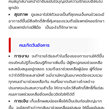
คนสนุกสนานหน้าตายิ้มแย้มใจบุญเป็นความรักแบบอิสระไม่
ผูกมัด
สุขภาพ
ดูแลเอาใจใส่ตัวเองเป็นที่สุดคนเจ็บคนป่วยจะมี
อาการดีขึ้นมีสิ่งศักดิ์สิทธิ์คุ้มครองรวมถึงมีแพทย์คอยรักษา
เป็นแพทย์เก่งมีฝีมือ เป็นอะไรก็รักษาหาย
คนเกิดวันอังคาร
การงาน
จะทำรายได้และทำในเรื่องของการงานให้ดีขึ้น
ตรงไหนไม่รู้ก็จะเรียนรู้ศึกษาเพิ่มขึ้น มีผู้ใหญ่คอยช่วยเหลือ
และสนับสนุนอยู่ตลอด รวมถึงเราช่วยเหลือผู้น้อย ผู้ที่ด้อย
กว่าได้ดีรักและสามัคคี จะมีงานใหญ่ในอนาคตต้องรวบรวม
ทุกคนเข้ามาช่วยเหลือกัน คนที่อยากเดินทางไกลต่าง
ประเทศจะประสบความสำเร็จ ให้กราบไหว้สิ่งศักดิ์สิทธิ์ที่แต่ละ
คนเคารพช่วยเหลือยึดเหนี่ยวจิตใจให้ได้ดี
การเงิน
เก็บเล็กผสมน้อยเพื่อให้เป็นเงินก้อนใหญ่มาก
ขึ้น จะมีลูกค้าเก่าๆกลับมาช่วยเหลืออยู่เสมอ ให้ยิ้มแย้มและ