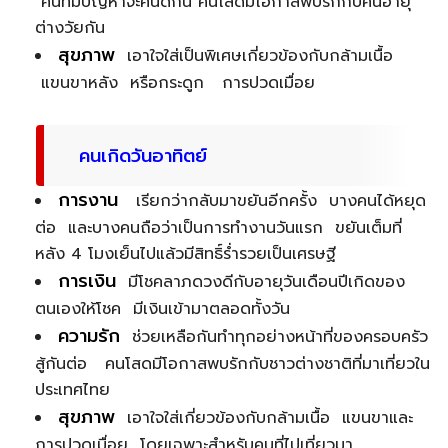
คนที่มีปัญหาจะคืนดีกัน คนโสดมีโอกาสพบรักกับคนอายุ
ต่างวัยกัน
สุขภาพ
เอาใจใส่เป็นพิเศษเกี่ยวข้องกับกล้ามเนื้อ
แขนขาหลัง หรือกระดูก การปวดเมื่อย
คนเกิดวันอาทิตย์
การงาน
เรียกว่ากลับมาขยันอีกครั้ง บางคนได้หยุด
ต่อ และบางคนถือว่าเป็นการทำงานวันแรก ขยันเต็มที่
หลัง 4 โมงเย็นไปแล้วมีสิทธิ์ร่ำรวยเป็นเศรษฐี
การเงิน
มีโชคลาภดวงดีกับอายุวันเดือนปีเกิดของ
ตนเองให้โชค มีเงินเข้ามาตลอดทั้งวัน
ความรัก
ช่วยเหลือกันทำทุกอย่างหน้าที่ของครอบครัว
สู้กันต่อ คนโสดมีโอกาสพบรักกับชาวต่างชาติที่มาเที่ยวใน
ประเทศไทย
สุขภาพ
เอาใจใส่เกี่ยวข้องกับกล้ามเนื้อ แขนขาและ
การปวดเมื่อย โดยเฉพาะสำหรับคนที่ไปเที่ยวมา