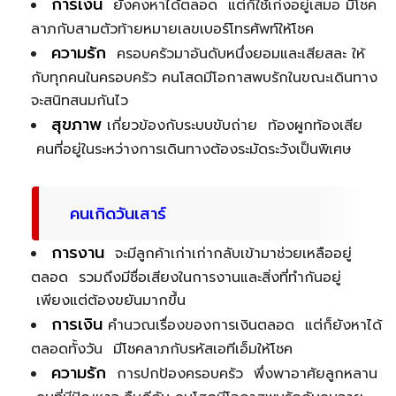
การเงิน
ยังคงหาได้ตลอด แต่ก็ใช้เก่งอยู่เสมอ มีโชค
ลาภกับสามตัวท้ายหมายเลขเบอร์โทรศัพท์ให้โชค
ความรัก
ครอบครัวมาอันดับหนึ่งยอมและเสียสละ ให้
กับทุกคนในครอบครัว คนโสดมีโอกาสพบรักในขณะเดินทาง
จะสนิทสนมกันไว
สุขภาพ
เกี่ยวข้องกับระบบขับถ่าย ท้องผูกท้องเสีย
คนที่อยู่ในระหว่างการเดินทางต้องระมัดระวังเป็นพิเศษ
คนเกิดวันเสาร์
การงาน
จะมีลูกค้าเก่าเก่ากลับเข้ามาช่วยเหลืออยู่
ตลอด รวมถึงมีชื่อเสียงในการงานและสิ่งที่ทำกันอยู่
เพียงแต่ต้องขยันมากขึ้น
การเงิน
คำนวณเรื่องของการเงินตลอด แต่ก็ยังหาได้
ตลอดทั้งวัน มีโชคลาภกับรหัสเอทีเอ็มให้โชค
ความรัก
การปกป้องครอบครัว พึ่งพาอาศัยลูกหลาน