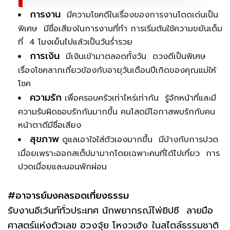
การงาน
มีความโชคดีในเรื่องของการงานโดดเด่นเป็น
พิเศษ มีชื่อเสียงในการงานที่ทำ การเริ่มต้นใช้ความขยันเต็ม
ที่ 4 โมงเย็นไปแล้วเป็นวันร่ำรวย
การเงิน
มีเงินเข้ามาตลอดทั้งวัน ดวงดีเป็นพิเศษ
เรื่องโชคลาภเกี่ยวข้องกับอายุวันเดือนปีเกิดของคุณแม่ให้
โชค
ความรัก
เพื่อครอบครัวเท่าไหร่เท่ากัน รู้จักหน้าที่และมี
ความรับผิดชอบรักกันมากขึ้น คนโสดมีโอกาสพบรักกับคน
หน้าตาดีมีชื่อเสียง
สุขภาพ
ดูแลเอาใจใส่ตัวเองมากขึ้น มีบ้างกับการปวด
เมื่อยเพราะออกสเต็ปมามากโดยเฉพาะคนที่ได้ไปเที่ยว การ
ปวดเมื่อยและนอนพักผ่อน
#อาจารย์มงคลรอดเที่ยงธรรม
รับงานอีเว้นท์ทั่วประเทศ นักพยากรณ์ไพ่ยิปซี ลายมือ
ศาสตร์แห่งตัวเลข ฮวงจุ้ย โหงวเฮ้ง ในสไตล์ธรรมชาติ