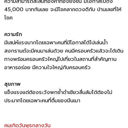
ความสามารถสะสมทองคำทองยังขึ้น มีโอกาสไปถึง
45,000 บาทกันเลย จะมีโชคลาภดวงดีกับ บ้านเลขที่ให้
โชค
ความรัก
มีเสน่ห์แรงมากโดยเฉพาะคนที่มีโอกาสได้ไปเล่นน้ำ
สงกรานต์จะมีคนมาเล่นด้วย คนมีครอบครัวแล้วจะได้เดิน
ทางพร้อมครอบครัวใหญ่ไปเที่ยวในสถานที่สำคัญทาน
อาหารอร่อย มีความใจใหญ่กับครอบครัว
สุขภาพ
แข็งแรงแต่ต้องระวังพกช้ำดำเขียวลื่นล้มได้ต้องไม่
ประมาทโดยเฉพาะคนที่ดื่มของมึนเมา
คนเกิดวันพุธกลางวัน