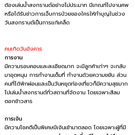
ต้องเล่นน้ำสงกรานต์อย่างไม่ประมาท มีเกณฑ์ไปงานศพ
หรือได้รับข่าวการเจ็บการป่วยของใครให้ทำบุญในช่วง
วันสงกรานต์เป็นการแก้เคล็ด
คนเกิดวันอังคาร
การงาน
มีความรอบคอบและละเอียดมาก จะมีลูกค้าเก่าๆ จะกลับ
มาอุดหนุน การทำงานเต็มที่ ทำงานด้วยความขยัน ส่วน
คนที่ได้พักผ่อนและเป็นวันหยุดท่องเที่ยวก็มีความสุขมาก
ไปเล่นน้ำสงกรานต์ทั่วสถานที่จัดงาน โดยเฉพาะสีลม
ตอกข้าวสาร
การเงิน
มีความโชคดีเป็นพิเศษมีเงินเข้ามาตลอด โดยเฉพาะผู้ที่มี