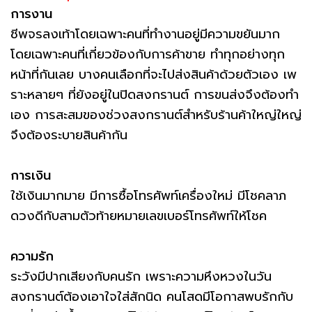
การงาน
ชีพจรลงเท้าโดยเฉพาะคนที่ทำงานอยู่มีความขยันมาก
โดยเฉพาะคนที่เกี่ยวข้องกับการค้าขาย ทำทุกอย่างทุก
หน้าที่กันเลย บางคนเลือกที่จะไปส่งสินค้าด้วยตัวเอง เพ
ราะหลายๆ ที่ยังอยู่ในปิดสงกรานต์ การขนส่งจึงต้องทำ
เอง การสะสมของช่วงสงกรานต์สำหรับร้านค้าใหญ่ใหญ่
จึงต้องระบายสินค้ากัน
การเงิน
ใช้เงินมากมาย มีการซื้อโทรศัพท์เครื่องใหม่ มีโชคลาภ
ดวงดีกับสามตัวท้ายหมายเลขเบอร์โทรศัพท์ให้โชค
ความรัก
ระวังมีปากเสียงกับคนรัก เพราะความหึงหวงในวัน
สงกรานต์ต้องเอาใจใส่สักนิด คนโสดมีโอกาสพบรักกับ