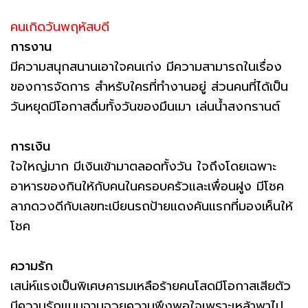
คนเกิดวันพฤหัสบดี
การงาน
มีความสนุกสนานเอาใจคนเก่ง มีความสามารถในเรื่อง
ของการจัดการ สำหรับใครที่ทำงานอยู่ ส่วนคนที่ได้เป็น
วันหยุดมีโอกาสดื่มทั้งวันของมึนเมา เล่นน้ำสงกรานต์
การเงิน
ใจใหญ่มาก มีเงินเข้ามาตลอดทั้งวัน ใจถึงโดยเฉพาะ
อาหารของกินให้กับคนในครอบครัวและเพื่อนฝูง มีโชค
ลาภดวงดีกับเลขทะเบียนรถป้ายแดงคันแรกที่มองเห็นให้
โชค
ความรัก
เสน่ห์แรงเป็นพิเศษคารมเหลือร้ายคนโสดมีโอกาสเสียตัว
มีความรักแบบฉาบฉวยความพึงพอใจเพราะเหล้าพาไป