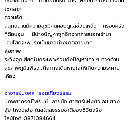
ใช้จ่ายต่าง ๆ ติดต่อกับธนาคาร หลังบ่ายโมงดวงดีมี
โชคลาภ
ความรัก
สนุกสนานมีความสุขมีคนคอยดูแลช่วยเหลือ ครอบครัว
ที่ดีอบอุ่น มีบ้างปัญหาจุกจิกจากภายนอกเข้ามา
คนโสดจะพบรักเป็นชาวต่างชาติอายุมาก
สุขภาพ
ระวังจุกเสียดในกระเพาะรวมถึงปัญหาเก่า ๆ ทางด้าน
สุขภาพภูมิแพ้รวมถึงทางเดินหายใจให้เกิดความระคาย
เคือง
อาจารย์มงคล รอดเที่ยงธรรม
นักพยากรณ์ไพ่ยิปซี ลายมือ ศาสตร์แห่งตัวเลข ฮวง
จุ้ย โหงวเฮ้ง ในสไตล์ธรรมชาติของชีวิตจริง
ไลน์ไอดี 0871084664