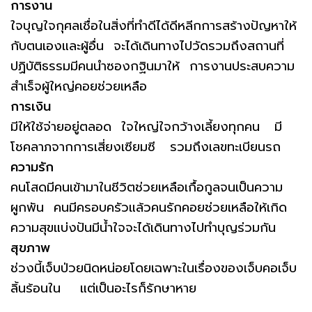
การงาน
ใจบุญใจกุศลเชื่อในสิ่งที่ทำดีได้ดีหลีกการสร้างปัญหาให้
กับตนเองและผู้อื่น จะได้เดินทางไปวัดรวมถึงสถานที่
ปฏิบัติธรรมมีคนนำซองกฐินมาให้ การงานประสบความ
สำเร็จผู้ใหญ่คอยช่วยเหลือ
การเงิน
มีให้ใช้จ่ายอยู่ตลอด ใจใหญ่ใจกว้างเลี้ยงทุกคน มี
โชคลาภจากการเสี่ยงเซียมซี รวมถึงเลขทะเบียนรถ
ความรัก
คนโสดมีคนเข้ามาในชีวิตช่วยเหลือเกื้อกูลจนเป็นความ
ผูกพัน คนมีครอบครัวแล้วคนรักคอยช่วยเหลือให้เกิด
ความสุขแบ่งปันมีน้ำใจจะได้เดินทางไปทำบุญร่วมกัน
สุขภาพ
ช่วงนี้เจ็บป่วยนิดหน่อยโดยเฉพาะในเรื่องของเจ็บคอเจ็บ
ลิ้นร้อนใน แต่เป็นอะไรก็รักษาหาย