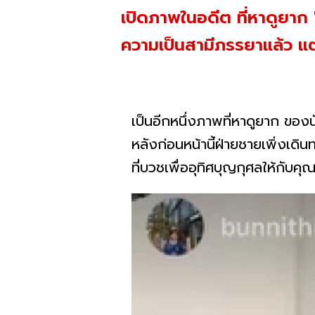
เปิดภาพในอดีต ที่หาดูยาก "ส
ความเป็นสามีภรรยาแล้ว แต่
เป็นอีกหนึ่งภาพที่หาดูยาก ของน
หลังก่อนหน้านี้ฝ่ายชายเพิ่งเด
ที่บวชเพื่ออุทิศบุญกุศลให้กับค