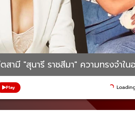
ดีตสามี "สุนารี ราชสีมา" ความทรงจำในอ
Loading.
Play