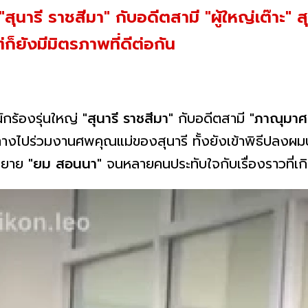
ุนารี ราชสีมา" กับอดีตสามี "ผู้ใหญ่เต๊าะ" สุ
ก็ยังมีมิตรภาพที่ดีต่อกัน
ักร้องรุ่นใหญ่
"สุนารี ราชสีมา"
กับอดีตสามี
"ภาณุมาศ 
ินทางไปร่วมงานศพคุณแม่ของสุนารี ทั้งยังเข้าพิธีปลงผ
ุณยาย
"ยม สอนนา"
จนหลายคนประทับใจกับเรื่องราวที่เกิ