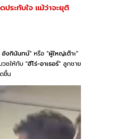
ดประทับใจ แม้ว่าจะยุติ
อังกินันทน์"
หรือ
"ผู้ใหญ่เต๊าะ"
มบวชให้กับ
"ฮีโร่-อาเธอร์"
ลูกชาย
ดขึ้น