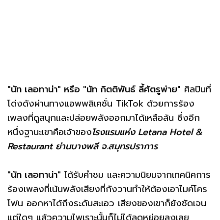
"นัท เลอทาน่า" หรือ "นัท กิตติพันธ์ ลี้ศัตรูพ่าย"
ศิลปินที่
โด่งดังผ่านทางแอพพลิเคชั่น TikTok ด้วยการร้อง
เพลงที่ดูสนุกและปล่อยพลังออกมาได้เหลือล้น ซึ่งอีก
หนึ่งฐานะเขาคือเจ้าของ
โรงแรมแห่ง Letana Hotel &
Restaurant ย่านบางพลี จ.สมุทรปราการ
"นัท เลอทาน่า"
ได้รับคำชม และความนิยมจากเทคนิคการ
ร้องเพลงที่เน้นพลังเสียงที่กังวานทำให้ต้องเอาไมค์โคร
โฟน ออกหาได้ถึงระดับสะเอว เสียงของเขาก็ยังชัดเจน
แต่ใดๆ แล้วความไพเราะนั้นก็ไม่ได้ลดหย่อยลงเลย