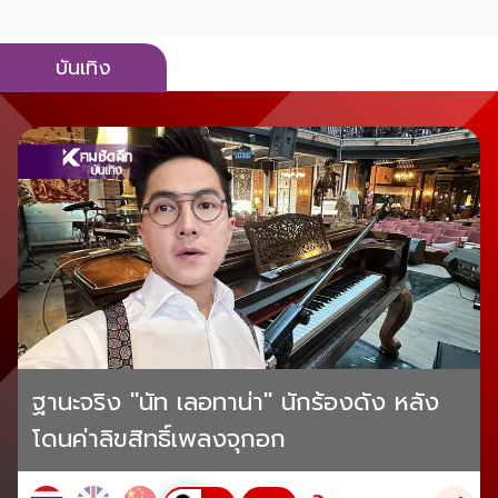
บันเทิง
ฐานะจริง "นัท เลอทาน่า" นักร้องดัง หลัง
โดนค่าลิขสิทธิ์เพลงจุกอก