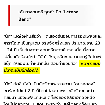
เส้นทางดนตรี จุดกำเนิด "Letana
Band"
"นัท"
เปิดใจผ่านสื่อว่า "ตนเองชื่นชอบการร้องเพลงและ
คาราโอเกะเป็นทุนเดิม จริงจังครั้งแรก ประมาณอายุ 23
- 24 ปี เริ่มต้นจากวงดนตรีกลางคืนวงหนึ่ง ที่อยาก
เปลี่ยนนักร้องใหม่ "นัท" จึงถูกชักชวนจากคนรู้จักในเฟ
ซบุ๊ก ให้ลองไปทำหน้าที่นั้น ด้วยคำชวนที่ว่า
"หน้าตาแบบ
นี้น่าจะเป็นนักร้องได้"
"นัท"
ตัดสินใจไปเป็นนักร้องเพราะความ
"อยากลอง"
เขาร้องได้แค่ 2 ที่ ก็โดนไล่ออก เพราะนักร้องคนเก่า
กลับมา แม้จะเฟลแค่ไหนแต่ก็ยังลองไปเข้าอีกวงหนึ่ง
โดยไม่กลัวที่จบแบบเดิม เพราะว่า "แค่ได้ลองก็คุ้มแล้ว"