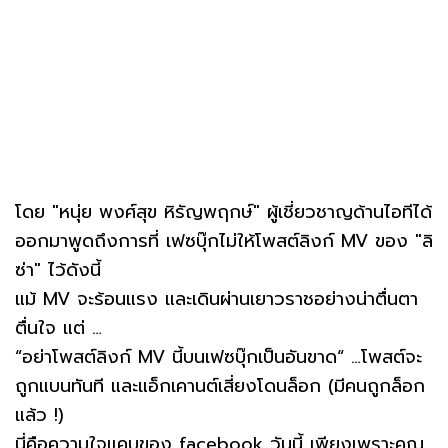
โดย "หนุ่ย พงศ์สุข หิรัญพฤกษ์" ผู้เชี่ยวชาญด้านไอทีได้
ออกมาพูดถึงการที่ เฟซบุ๊กไม่ให้โพสต์ลิงก์ MV ของ "ลิ
ซ่า" ไว้ดังนี้
แม้ MV จะร้อนแรง และเดินผ่านเยาวราชอย่างน่าตื่นตา
ตื่นใจ แต่ …
“อย่าโพสต์ลิงก์ MV นี้บนเฟซบุ๊กเป็นอันขาด“ …โพสต์จะ
ถูกแบนทันที และแอ็กเคานต์เสี่ยงโดนล็อก (มีคนถูกล็อก
แล้ว !)
นี่คือความใจแคบของ facebook วันนี้ เพียงเพราะคุณ