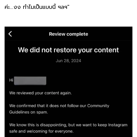
ค่ะ...งง ทำไมเป็นแบบนี้ ฯลฯ"