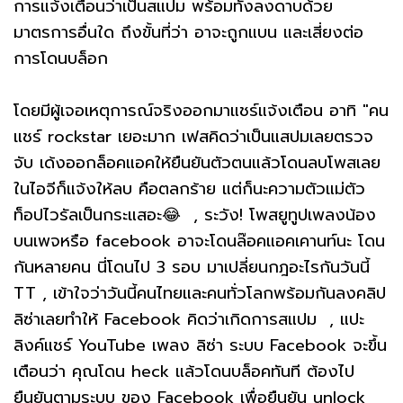
การแจ้งเตือนว่าเป็นสแปม พร้อมทั้งลงดาบด้วย
มาตรการอื่นใด ถึงขั้นที่ว่า อาจะถูกแบน และเสี่ยงต่อ
การโดนบล็อก
โดยมีผู้เจอเหตุการณ์จริงออกมาแชร์แจ้งเตือน อาทิ "คน
แชร์ rockstar เยอะมาก เฟสคิดว่าเป็นแสปมเลยตรวจ
จับ เด้งออกล็อคแอคให้ยืนยันตัวตนแล้วโดนลบโพสเลย
ในไอจีก็แจ้งให้ลบ คือตลกร้าย แต่ก็นะความตัวแม่ตัว
ท็อปไวรัลเป็นกระแสอะ😂 , ระวัง! โพสยูทูปเพลงน้อง
บนเพจหรือ facebook อาจะโดนล๊อคแอคเคานท์นะ โดน
กันหลายคน นี่โดนไป 3 รอบ มาเปลี่ยนกฎอะไรกันวันนี้
TT , เข้าใจว่าวันนี้คนไทยและคนทั่วโลกพร้อมกันลงคลิป
ลิซ่าเลยทำให้ Facebook คิดว่าเกิดการสแปม , แปะ
ลิงค์แชร์ YouTube เพลง ลิซ่า ระบบ Facebook จะขึ้น
เตือนว่า คุณโดน heck แล้วโดนบล็อคทันที ต้องไป
ยืนยันตามระบบ ของ Facebook เพื่อยืนยัน unlock