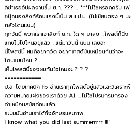
ลิซ่าเธออัปผลงานขึ้น ย.ท. ??? … ***ไม่ใช่หรอกครับ เฟ
ซบุ๊กมองลิงก์ร้อนแรงนี้เป็น ส.แ.ป.ม. (ไม่เขียนตรง ๆ นะ
กลัวโดนแบน)
ทุกวันนี้ พวกเราเอาลิงก์ ย.ท. ใด ๆ มาลง …โพสต์ก็นิ่ง
แทบไม่ไปไหนอยู่แล้ว …แต่มาวันนี้ แบน เลยฮะ
นี่โพสต์นี้ ผมก็อยากวัด อยากเทสต์มันเหมือนกันว่าจะ
โดนแบนไหม ?
เห็นโพสต์นี้ของผมกันใช่ไหมฮะ ? ? ?
============
ป.ล. โดยเทคนิค fb อ่านเราทุกโพสต์อยู่แล้วและวิเคราะห์
ความหมายแฝงของเราด้วย A.I. …ไม่ใช่โปรแกรมกรอง
คำเหมือนสมัยก่อนแล้ว
ระบบมันอ่านเราได้ทั้งอักษรและภาพ
I know what you did last summerrrrr !!!"