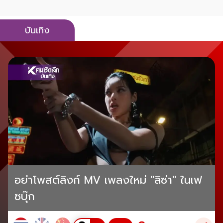
บันเทิง
อย่าโพสต์ลิงก์ MV เพลงใหม่ "ลิซ่า" ในเฟ
ซบุ๊ก