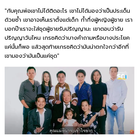
"กับคุณพ่อเขาไม่ได้ติดอะไร เขาไม่ได้มองว่าเป็นประเด็น
ด้วยซ้ำ เขาอาจเห็นเราตั้งแต่เด็ก ก้ำกึ่งผู้หญิงผู้ชาย เรา
บอกป๊าเราจะใส่ชุดผู้ชายรับปริญญานะ เขาตอบว่ารับ
ปริญญาวันไหน เกรซคิดว่าบางคำถามหรือบางประโยค
แค่นั้นก็พอ แล้วสุดท้ายเกรซคิดว่ามันน่าตกใจกว่าอีกที่
เขามองว่ามันเป็นแค่ชุด"