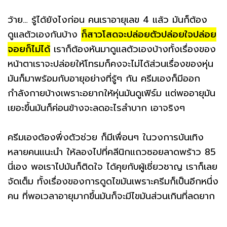
ว้าย… รู้ได้ยังไงก่อน คนเราอายุเลข 4 แล้ว มันก็ต้อง
ดูแลตัวเองกันบ้าง
ก็สาวโสดจะปล่อยตัวปล่อยใจปล่อย
จอยก็ไม่ได้
เราก็ต้องหันมาดูแลตัวเองบ้างทั้งเรื่องของ
หน้าตาเราจะปล่อยให้โทรมก็คงจะไม่ได้ส่วนเรื่องของหุ่น
มันก็มาพร้อมกับอายุอย่างที่รู้ๆ กัน ครีมเองก็มีออก
กำลังกายบ้างเพราะอยากให้หุ่นมันดูเฟิร์ม แต่พออายุมัน
เยอะขึ้นมันก็ค่อนข้างจะลดอะไรลำบาก เอาจริงๆ
ครีมเองต้องพึ่งตัวช่วย ก็มีเพื่อนๆ ในวงการบันเทิง
หลายคนแนะนำ ให้ลองไปที่คลีนิกแถวซอยลาดพร้าว 85
นี่เอง พอเราไปมันก็ติดใจ ได้คุยกับผู้เชี่ยวชาญ เราก็เลย
จัดเต็ม ทั้งเรื่องของการดูดไขมันเพราะครีมก็เป็นอีกหนึ่ง
คน ที่พอเวลาอายุมากขึ้นมันก็จะมีไขมันส่วนเกินที่ลดยาก