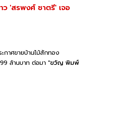
าว 'สรพงศ์ ชาตรี' เจอ
ประกาศขายบ้านไม้สักทอง
ง 99 ล้านบาท ต่อมา
"ขวัญ พิมพ์