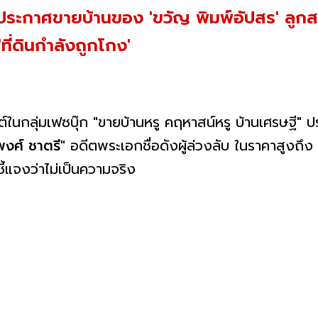
จงประกาศขายบ้านของ 'ขวัญ พิมพ์อัปสร' ลูกส
ที่ดินกำลังถูกโกง'
์ในกลุ่มเฟซบุ๊ก "ขายบ้านหรู คฤหาสน์หรู บ้านเศรษฐี" 
พงศ์ ชาตรี"
อดีตพระเอกชื่อดังผู้ล่วงลับ ในราคาสูงถึ
ี้แจงว่าไม่เป็นความจริง