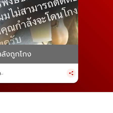
กำลังถูกโกง
..