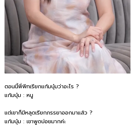
ตอนนี้พี่พีทเรียกแก้มบุ๋มว่าอะไร ?
แก้มบุ๋ม : หนู
แต่เขาก็มีหลุดเรียกภรรยาออกมาแล้ว ?
แก้มบุ๋ม : เขาพูดบ่อยมากค่ะ