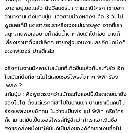
เขาอาอยุเยอะแล้ว นั่งวิลแชร์มา ถามว่านี่ใครๆ เขาบอก
ว่ามางานแต่งแก้มบุ๋ม แล้วยายช่วงหลังๆ คือ 3 วันไม่
พูดเลยก็มี แต่เขาเจอเราหรือเจอแม่เขาจะพูด จากที่เรา
สนุกสานพอเจอยายก็กลืนน้ำตากลับเข้าไปก่อน ยายก็
เลี้ยงเรามาตั้งแต่เล็กๆ ยายอยู่จนจบงานเลยอีกนิดนึงก็
จะอาฟเตอร์ ปาร์ตี้แล้ว
จริงๆในงานมีหลายโมเม้นท์ที่เกิดขึ้นแล้วก็ประทับใจ อีก
โมเม้นท์นึงที่ขาดไม่ได้เลยเซอร์ไพรส์มากๆ พี่พีทร้อง
เพลง ?
แก้มบุ๋ม : คือพูดตรงๆว่าแม้กระทั่งแฮปปี้เบิร์ดเดย์เขายัง
ร้องไม่ได้ ตั้งแต่แรกที่เข้าไปในบ้านเขา บ้านเขาเป็นคนไม่
ร้องเพลงเลยซักคน ไม่ว่าจะเป็นพ่อ แม่ พี่พีท หรือใคร
ก็ตาม แต่มันเป็นเซอร์ไพรส์ที่รู้สึกว่าถ้าเราเอาเงินซื้อ
สิ่งของสิ่งหนึ่งมาให้มันก็เป็นสิ่งของก็คือเอาเงินซื้อไป