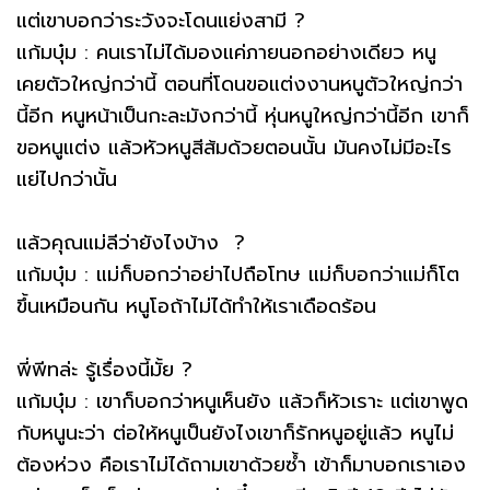
แต่เขาบอกว่าระวังจะโดนแย่งสามี ?
แก้มบุ๋ม : คนเราไม่ได้มองแค่ภายนอกอย่างเดียว หนู
เคยตัวใหญ่กว่านี้ ตอนที่โดนขอแต่งงานหนูตัวใหญ่กว่า
นี้อีก หนูหน้าเป็นกะละมังกว่านี้ หุ่นหนูใหญ่กว่านี้อีก เขาก็
ขอหนูแต่ง แล้วหัวหนูสีส้มด้วยตอนนั้น มันคงไม่มีอะไร
แย่ไปกว่านั้น
แล้วคุณแม่ลีว่ายังไงบ้าง ?
แก้มบุ๋ม : แม่ก็บอกว่าอย่าไปถือโทษ แม่ก็บอกว่าแม่ก็โต
ขึ้นเหมือนกัน หนูโอถ้าไม่ได้ทำให้เราเดือดร้อน
พี่พีทล่ะ รู้เรื่องนี้มั้ย ?
แก้มบุ๋ม : เขาก็บอกว่าหนูเห็นยัง แล้วก็หัวเราะ แต่เขาพูด
กับหนูนะว่า ต่อให้หนูเป็นยังไงเขาก็รักหนูอยู่แล้ว หนูไม่
ต้องห่วง คือเราไม่ได้ถามเขาด้วยซ้ำ เข้าก็มาบอกเราเอง