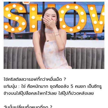
ใช้คริสตัลสวารอฟกี้กว่าหมื่นเม็ด ?
แก้มบุ๋ม : ใช่ คือหนักมาก ชุดคืออลัง 5 คนยก เป็นซีทรู
ข้างบนใส่ปุ๊ปล็อคสะโพกไว้เลย ใส่ปุ๊ปก็ปวดหลังเลย
วันนั้นเปลี่ยนทั้งหมดกี่ชุด ?