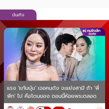
บันเทิง
แรง 'แก้มบุ๋ม' เจอคนดัง จะแย่งสามี ถ้า 'พี่
พีท' ไป คือโดนของ ตอนนี้ห้อยพระตลอด