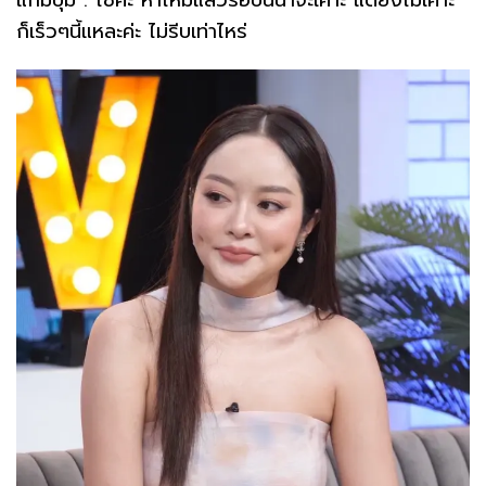
ก็เร็วๆนี้แหละค่ะ ไม่รีบเท่าไหร่