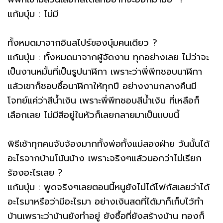
แก้มบุ๋ม : ไม่มี
ทั้งหมดมาจากอินสไปร์ของบุ๋มคนเดียว ?
แก้มบุ๋ม : ทั้งหมดมาจากผู้จัดงาน ทุกอย่างเลย ไม่ว่าจะ
เป็นงานหมั้นที่เป็นรูปนาฬิกา เพราะว่าพี่พีทชอบนาฬิกา
แล้วเขาก็ชอบซื้อนาฬิกาให้ทุกปี อย่างงานกลางคืนมี
โจทย์แค่ว่าสีน้ำเงิน เพราะพี่พีทชอบสีน้ำเงิน ที่เหลือก็
เลือกเลย ไม่มีสีอยู่ในหัวก็เลยกลายมาเป็นแบบนี้
พิธีเช้าทุกคนจับจ้องมากทั้งพ่อทั้งแม่สองฝ่าย วันนั้นได้
อะไรจากบ้านโน้นบ้าง เพราะจริงๆแล้วบอกว่าไม่เรียก
ร้องอะไรเลย ?
แก้มบุ๋ม : พูดจริงๆเลยตอนนี้หนูยังไม่ได้โฟกัสเลยว่าได้
อะไรมาหรือว่ามีอะไรมา อย่างเงินสดที่ได้มาก็เก็บไว้ทำ
บ้านเพราะว่าบ้านยังทำอยู่ ยังซื้อที่ยังสร้างบ้าน ทองก็