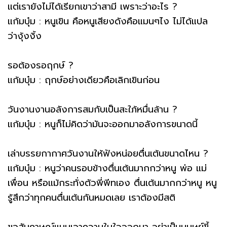
แต่เรายังไม่ได้เรียกเขาว่าสามี เพราะว่าอะไร ?
แก้มบุ๋ม : หนูเขิน คือหนูเสียงดังคือแมนๆไง ไม่ได้แปล
ว่างุ้งงิ้ง
รอต้องรอฤกษ์ ?
แก้มบุ๋ม : ฤกษ์อย่างเดียวคือเลิกเขินก่อน
วันงานงานอลังการสมกับเป็นสะใภ้หมื่นล้าน ?
แก้มบุ๋ม : หนูก็ไม่คิดว่ามันจะออกมาอลังการขนาดนี้
เล่าบรรยกากาศวันงานให้ฟังหน่อยตื่นเต้นขนาดไหน ?
แก้มบุ๋ม : หนูว่าคนรอบข้างตื่นเต้นมากกว่าหนู พ่อ แม่
เพื่อน หรือแม้กระทั่งตัวพี่พีทเอง ตื่นเต้นมากกว่าหนู หนู
รู้สึกว่าทุกคนตื่นเต้นกันหมดเลย เราต้องมีสติ
ขอสัมภาษณ์แบบเอาความในใจออกมา อย่าเป็นมนุษย์ขี้