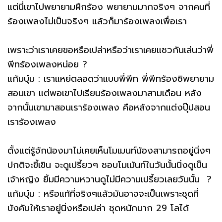
แต่นี่เขาไปพยายามฝึกร้อง พยายามมากจริงๆ จากคนที่
ร้องเพลงไม่เป็นจริงๆ แล้วก็มาร้องเพลงเพื่อเรา
เพราะว่าเราเคยขอหรือเปล่าหรือว่าเราเคยแซวกันเล่นว่าพี่
พีทร้องเพลงหน่อย ?
แก้มบุ๋ม : เราแหย่ตลอดว่าแบบพี่พีท พี่พีทร้องซิพยายาม
สอนเขา แต่พอเขาไปเรียนร้องเพลงมาสามเดือน หลัง
จากนั้นเขามาสอนเราร้องเพลง คือหลังจากแต่งปุ๊ปสอน
เราร้องเพลง
ตั้งแต่รู้จักน้องมาไม่เคยเห็นโมเมนท์น้องสามารถอยู่นิ่งๆ
ปกติจะขี้เขิน จะดูเปรี้ยวๆ ชอบโมเม้นท์ในวันนั้นนิ่งดูเป็น
เจ้าหญิง ยิ้มมีความหวานดูไม่มีความเปรี้ยวเลยวันนั้น ?
แก้มบุ๋ม : หรือแท้ที่จริงๆแล้วมันอาจจะเป็นเพราะชุดที่
บังคับให้เราอยู่นิ่งหรือเปล่า ชุดหนักมาก 29 โลได้