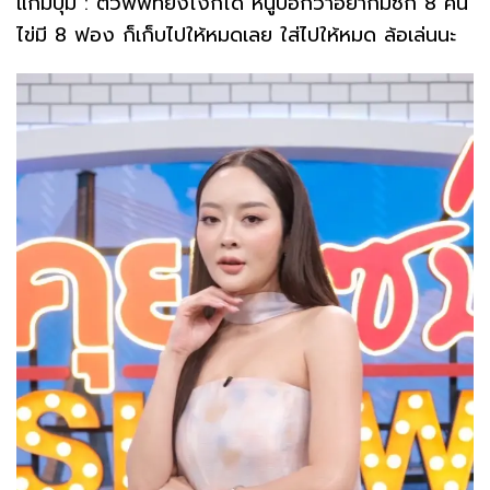
แก้มบุ๋ม : ตัวพี่พีทยังไงก็ได้ หนูบอกว่าอยากมีซัก 8 คน
ไข่มี 8 ฟอง ก็เก็บไปให้หมดเลย ใส่ไปให้หมด ล้อเล่นนะ