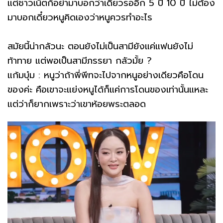
แต่ชาวเน็ตก็อย่ามาบอกว่าเดี๋ยวรออีก 5 ปี 10 ปี ไม่ต้อง
มาบอกเดี๋ยวหนูคิดเองว่าหนูควรทำอะไร
สมัยนี้น่ากลัวนะ ตอนยังไม่เป็นสามียังแค่แฟนยังไม่
ท้าทาย แต่พอเป็นสามีภรรยา กลัวมั้ย ?
แก้มบุ๋ม : หนูว่าถ้าพี่พีทจะไปจากหนูอย่างเดียวคือโดน
ของค่ะ คือเขาจะแย่งหนูได้ก็แค่การโดนของเท่านั้นแหละ
แต่ว่าก็ยากเพราะว่าเขาห้อยพระตลอด