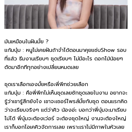
มันเหมือนในฝันมั้ย ?
แก้มบุ๋ม : หนูไม่เคยฝันถ้าจำได้ตอนมาคุยแซ่บShow รอบ
ที่แล้ว ธีมงานเรียบๆ ชุดเรียบๆ ไม่มีอะไร ดอกไม้น้อยๆ
ตัดมาอีกทีทุกอย่างเปลี่ยนหมดเลย
ชุดเราเลือกเองมั้ยหรือะพี่พีทช่วยเลือก
แก้มบุ๋ม : คือพี่พีทไม่เห็นชุดเลยซักชุดเลยในงาน อยากจะ
รู้ว่าเขารู้สึกยังไง เขาจะเซอร์ไพรส์มั้ยกับชุด ตอนแรกคิด
ว่าจะเรียบจริงๆ แต่ว่าคิว น้องอ่ะ บอกว่าพี่บุ๋มจะมาเรียบ
ไม่ได้ พี่บุ๋มจะต้องเว่อร์ จะต้องชุดใหญ่ งานจะต้องใหญ่
เราก็บอกโอเคคิวจัดการเลย เพราะเราไม่มีภาพในหัวเลย