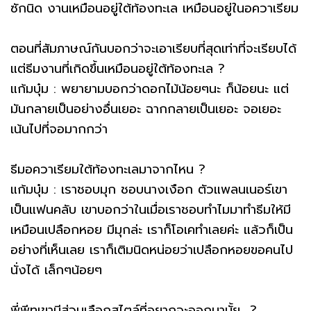
ซักนิด งานเหมือนอยู่ใต้ท้องทะเล เหมือนอยู่ในอควาเรียม
ตอนที่สัมภาษณ์กันบอกว่าจะเอาเรียบที่สุดเท่าที่จะเรียบได้
แต่ธีมงานที่เกิดขึ้นเหมือนอยู่ใต้ท้องทะเล ?
แก้มบุ๋ม : พยายามบอกว่าดอกไม้น้อยๆนะ ก็น้อยนะ แต่
มันกลายเป็นอย่างอื่นเยอะ ฉากกลายเป็นเยอะ จอเยอะ
เน้นไปที่จอมากกว่า
ธีมอควาเรียมใต้ท้องทะเลมาจากไหน ?
แก้มบุ๋ม : เราชอบมุก ชอบนางเงือก ตัวแพลนเนอร์เขา
เป็นแฟนคลับ เขาบอกว่าในเมื่อเราชอบทำไมมาทำธีมให้มี
เหมือนเปลือกหอย มีมุกล่ะ เราก็โอเคทำเลยค่ะ แล้วก็เป็น
อย่างที่เห็นเลย เราก็เติมนิดหน่อยว่าเปลือกหอยขอคนไป
นั่งได้ เล็กๆน้อยๆ
พี่พีทเขามีส่วนเลือกสไตล์ที่อยากจะออกมามั้ย ?