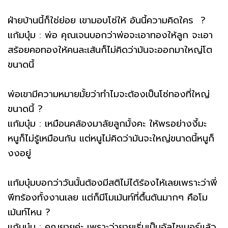
ฝ่ายบ้านนี้ก็ใช่ย่อย เขามอบโซ่ให้ อันนี้ความคิดใคร ?
แก้มบุ๋ม : พ่อ คุณเจนบอกว่าพ่อจะเอาทองให้ลูก จะเอา
สร้อยคอทองให้คนละเส้นก็ไม่คิดว่ามันจะออกมาใหญ่โต
ขนาดนี้
พ่อเขามีความหมายมั้ยว่าทำไมจะต้องเป็นโซ่ทองที่ใหญ่
ขนาดนี้ ?
แก้มบุ๋ม : เหมือนคล้องมาลัยลูกมั้งคะ ให้พรอย่างงี้มะ
หนูก็ไม่รู้เหมือนกัน แต่หนูไม่คิดว่ามันจะใหญ่ขนาดนี้หนูก็
งงอยู่
แก้มบุ๋มบอกว่าวันนั้นต้องมีสติไม่ได้ร้องไห้เลยเพราะว่าพี่
พีทร้องทั้งงานเลย แต่ก็มีโมเม้นท์ที่ตื้นตันมากๆ คือโม
เม้นท์ไหน ?
แก้มบุ๋ม : คุณยายค่ะ เพราะว่ายายเริ่มเป็นอัลไซเมอร์แล้ว