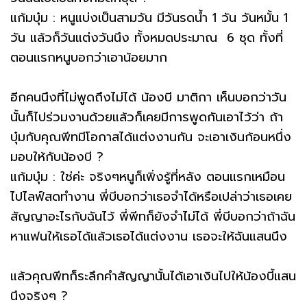
แก้มบุ๋ม : หนูแบ่งเป็นสามวัน มีวันรดน้ำ 1 วัน วันหมั้น 1
วัน แล้วก็วันแต่งวันนึง ทั้งหมดประมาณ 6 ชุด ทั้งที่
ตอนแรกหนูบอกว่าเอาน้อยมาก
อีกคนนึงที่ไม่พูดถึงไม่ได้ น้องบี มาติกา เห็นบอกว่าวัน
นั้นก็ไปร่วมงานด้วยแล้วก็เคยมีการพูดกันเอาไว้ว่า ถ้า
บุ๋มกับคุณพีทมีโอกาสได้แต่งงานกัน จะเอาเงินก้อนหนึ่ง
มอบให้กับน้องบี ?
แก้มบุ๋ม : ใช่ค่ะ จริงๆหนูก็เพิ่งรู้ที่หลัง ตอนแรกเหมือน
ไปไลฟ์สดทำงาน พี่บีบอกว่าเธอจำได้หรือเปล่าว่าเธอเคย
สัญญาอะไรกับฉันไว้ พี่พีทก็ยังจำไม่ได้ พี่บีบอกว่าถ้าฉัน
หาแฟนให้เธอได้แล้วเธอได้แต่งงาน เธอจะให้ฉันแสนนึง
แล้วคุณพีทก็ระลึกคำสัญญานั้นได้เอาเงินไปให้น้องบี้แสน
นึงจริงๆ ?