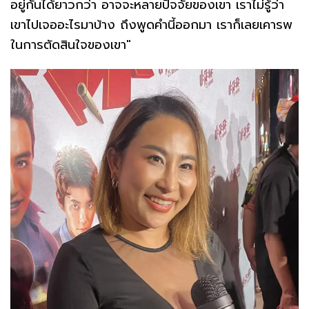
อยู่กันได้ยาวกว่า อาจจะหลายปัจจัยของเขา เราไม่รู้ว่า
เขาไปเจออะไรมาบ้าง ถึงพูดคํานี้ออกมา เราก็เลยเคารพ
ในการตัดสินใจของเขา"