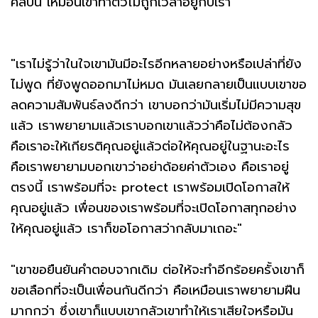
ศิลปิน เหมือนเขาทําตัวไม่ถูกเวลาอยู่กับเรา"
"เราไม่รู้ว่าในใจเขามันมีอะไรอีกหลายอย่างหรือเปล่าที่ยัง
ไม่พูด ที่ยังพูดออกมาไม่หมด มันเลยกลายเป็นแบบเขาขอ
ลดความสัมพันธ์ลงดีกว่า เขาบอกว่ามันเริ่มไม่มีความสุข
แล้ว เราพยายามแล้วเราบอกเขาแล้วว่าคือไม่ต้องกลัว
คือเราอะให้เกียรติคุณอยู่แล้วต่อให้คุณอยู่ในฐานะอะไร
คือเราพยายามบอกเขาว่าอย่าด้อยค่าตัวเอง คือเราอยู่
ตรงนี้ เราพร้อมที่จะ protect เราพร้อมเปิดโอกาสให้
คุณอยู่แล้ว เพื่อนของเราพร้อมที่จะเปิดโอกาสทุกอย่าง
ให้คุณอยู่แล้ว เราก็ขอโอกาสว่ากลับมาเถอะ"
"เขาขอยืนยันคําตอบจากเดิม ต่อให้จะทําอีกร้อยครั้งเขาก็
ขอเลือกที่จะเป็นเพื่อนกันดีกว่า คือเหมือนเราพยายามฝืน
มากกว่า ซึ่งเขาก็แบบเขากลัวเขาทําให้เราเสียใจหรือมัน