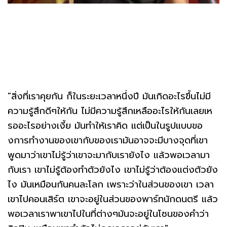
"สิ่งที่เราคุยกัน ก็ในระยะเวลาหนึ่งปี มันเกิดอะไรขึ้นไม่มี
ความรู้สึกดีๆให้กัน ไม่มีความรู้สึกเหลืออะไรให้กันเลยเห
รออะไรอย่างเงี้ย มันทําให้เราคิด แต่เป็นในรูปแบบขอ
งการทํางานของเขากับของเรามันอาจจะมีบางจุดที่เขา
พูดมาว่าเขาไม่รู้ว่าเขาจะมากับเรายังไง แล้วพอเวลามา
กับเรา เขาไม่รู้ต้องทําตัวยังไง เขาไม่รู้ว่าต้องแต่งตัวยัง
ไง มันเหมือนกันคนละโลก เพราะว่าในส่วนของเขา เวลา
เขาไปคอนเสิร์ต เขาจะอยู่ในส่วนของพาร์ทนักดนตรี แล้ว
พอเวลาเราพาเขาไปในที่ต่างๆมันจะอยู่ในโซนของคําว่า