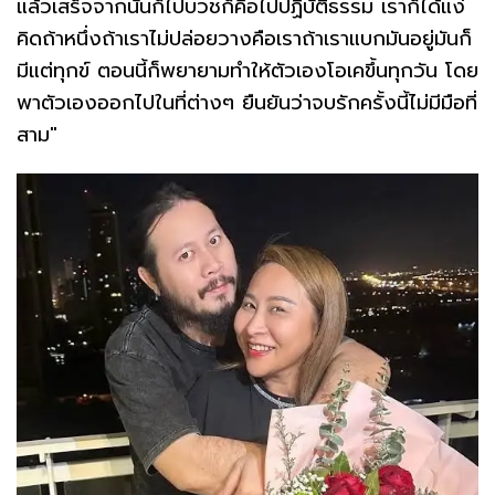
แล้วเสร็จจากนั้นก็ไปบวชก็คือไปปฏิบัติธรรม เราก็ได้แง่
คิดถ้าหนึ่งถ้าเราไม่ปล่อยวางคือเราถ้าเราแบกมันอยู่มันก็
มีแต่ทุกข์ ตอนนี้ก็พยายามทําให้ตัวเองโอเคขึ้นทุกวัน โดย
พาตัวเองออกไปในที่ต่างๆ ยืนยันว่าจบรักครั้งนี้ไม่มีมือที่
สาม"