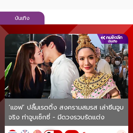
บันเทิง
‘แอฟ’ ปลื้มเรตติ้ง สงครามสมรส เล่าซีนจูบ
จริง ท่าจูบเซ็กซี่ - มีดวงรวบรัดแต่ง