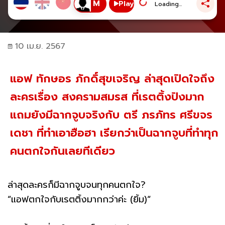
Play
Loading...
10 เม.ย. 2567
แอฟ ทักษอร ภักดิ์สุขเจริญ ล่าสุดเปิดใจถึง
ละครเรื่อง สงครามสมรส ที่เรตติ้งปังมาก
แถมยังมีฉากจูบจริงกับ ตรี ภรภัทร ศรีขจร
เดชา ที่ทำเอาฮือฮา เรียกว่าเป็นฉากจูบที่ทำทุก
คนตกใจกันเลยทีเดียว
ล่าสุดละครก็มีฉากจูบจนทุกคนตกใจ?
“แอฟตกใจกับเรตติ้งมากกว่าค่ะ (ยิ้ม)“