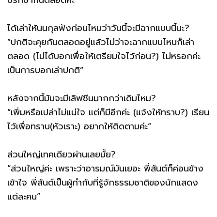
ปรึกษากันตลอดค่ะ“
ได้เล่าให้นนกุลฟังก่อนไหมว่าวันนี้จะมีฉากแบบนี้นะ?
”ปกติจะคุยกันตลอดอยู่แล้วไม่ว่าจะฉากแบบไหนก็เล่า
ตลอด (ไม่ได้บอกเพื่อให้เตรียมใจไว้ก่อน?) ไม่หรอกค่ะ
เป็นการบอกเล่าปกติ“
หลังจากนี้มันจะมีเลิฟซีนมากกว่าเดิมไหม?
“เพิ่มหรือเปล่าไม่แน่ใจ แต่ก็มีอีกค่ะ (แจ้งให้ทราบ?) เรียน
ไว้เพื่อทราบ(หัวเราะ) อยากให้ติดตามค่ะ“
ส่วนใหญ่เทคเดียวผ่านเลยมั้ย?
“ส่วนใหญ่ค่ะ เพราะว่าอารมณ์มันเยอะ พี่สันต์ก็ค่อนข้าง
เข้าใจ พี่สันต์เป็นผู้กำกับที่รู้จักธรรมชาติของนักแสดง
แต่ละคน”