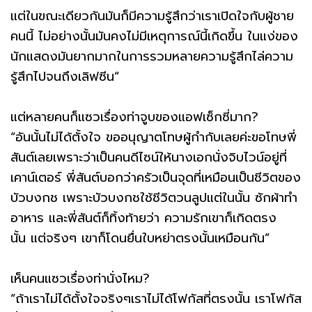
แต่ในขณะเดียวกันมันก็มีความรู้สึกว่าเราเปิดใจกับผู้ชาย
คนนี้ ไม่อย่างนั้นมันคงไม่มีเหตุการณ์นี้เกิดขึ้น ในแง่ของ
นักแสดงมันยากมากในการรวมหลายความรู้สึกไล่ความ
รู้สึกไปจนถึงเลิฟซีน“
แต่หลายคนก็แซวเรื่องท่าจูบของแอฟเซ็กซี่มาก?
“อันนั้นไม่ได้ตั้งใจ ขออนุญาตโทษผู้กำกับเลยค่ะขอโทษพี่
สันต์เลยเพราะว่าเป็นคนดีไซน์ให้นางเอกนั่งจิบไวน์อยู่ที่
เคาน์เตอร์ พี่สันต์บอกว่าครัวเป็นจุดที่เหมือนเป็นชีวิตของ
บัวบงกช เพราะบัวบงกชใช้ชีวิตวนลูปแต่ในนั้น ซักผ้าทำ
อาหาร และพี่สันต์ก็ทิ้งท้ายว่า ความรักเขาก็เกิดตรง
นั้น แต่จริงๆ เขาก็โดนยื่นใบหย่าตรงนั้นเหมือนกัน”
เห็นคนแซวเรื่องท่านั่งไหม?
“ถ้าเราไม่ได้ตั้งใจจริงๆเราไม่ได้โฟกัสที่ตรงนั้น เราโฟกัส