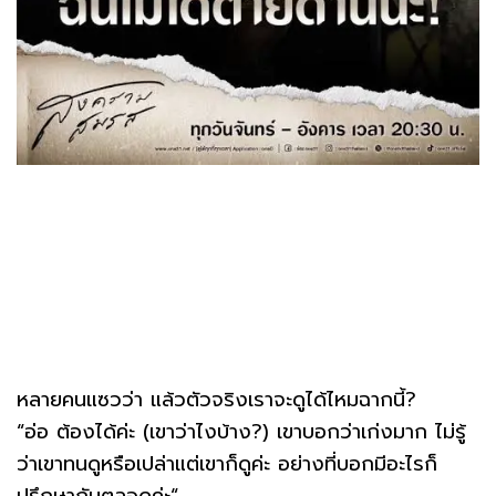
หลายคนแซวว่า แล้วตัวจริงเราจะดูได้ไหมฉากนี้?
“อ่อ ต้องได้ค่ะ (เขาว่าไงบ้าง?) เขาบอกว่าเก่งมาก ไม่รู้
ว่าเขาทนดูหรือเปล่าแต่เขาก็ดูค่ะ อย่างที่บอกมีอะไรก็