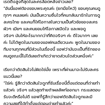
เรตติ้งสูงที่สุดในละครล็อตหลังข่าวเลย?
”อันนี้แอฟต้องขอบพระคุณค่ะ (ยกมือไหว้) ขอบคุณคนดู
ทุกๆ คนเลยค่ะ มันเป็นความชื่นใจที่คนกลับมารักในการดู
ละครไทย และคนก็ให้โอกาสในความเป็นหัวข้อของละคร
ผัวๆ เมียๆ และคนยอมให้โอกาสเปิดใจ และพอดู
จริงๆ มันให้อะไรมากกว่าที่คิดจริงๆ ค่ะ ดีใจมากๆ เลย
ค่ะ ไม่ได้พูดในนามของแอฟคนเดียวนะคะ พูดในนามของ
ทีมงานทุกคนที่มีส่วนในเรื่องนี้ แอฟว่ามันจะเป็นที่รักของ
คนดูขณะนี้ไม่ได้เลยถ้าเกิดว่าขาดส่วนใดส่วนหนึ่งค่ะ“
เรียกว่าตัดสินใจไม่ผิดใช่มั้ย เพราะที่ผ่านมาจะไม่รับละคร
แนวนี้เลย?
”ใช่ค่ะ รู้สึกว่าตัดสินใจถูกที่รับเรื่องนี้ตั้งแต่ตอนที่ถ่ายทำ
แล้วค่ะ จริงๆ แล้วสุดท้ายถ้าผลลัพท์ออกมา กระแสตอบ
รับจะดีหรือไม่ดี แอฟก็รู้สึกว่าแอฟตัดสินใจถูกและมี
ความสุขที่ได้ทำตั้งแต่ตอนถ่ายทำแล้วค่ะ“