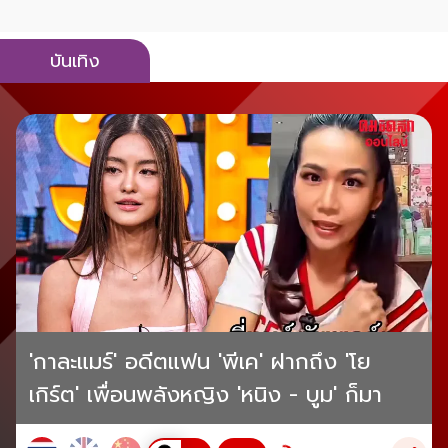
บันเทิง
'กาละแมร์' อดีตแฟน 'พีเค' ฝากถึง 'โย
เกิร์ต' เพื่อนพลังหญิง 'หนิง - บูม' ก็มา