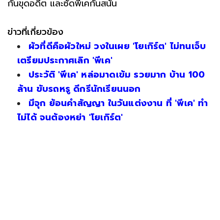
กันขุดอดีต และซัดพีเคกันสนั่น
ข่าวที่เกี่ยวข้อง
ผัวที่ดีคือผัวใหม่ วงในเผย 'โยเกิร์ต' ไม่ทนเจ็บ
เตรียมประกาศเลิก 'พีเค'
ประวัติ 'พีเค' หล่อมาดเข้ม รวยมาก บ้าน 100
ล้าน ขับรถหรู ดีกรีนักเรียนนอก
มีจุก ย้อนคำสัญญา ในวันแต่งงาน ที่ 'พีเค' ทำ
ไม่ได้ จนต้องหย่า 'โยเกิร์ต'