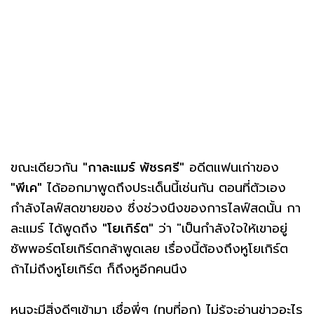
ขณะเดียวกัน
"กาละแมร์ พัชรศรี"
อดีตแฟนเก่าของ
"พีเค"
ได้ออกมาพูดถึงประเด็นนี้เช่นกัน ตอนที่ตัวเอง
กำลังไลฟ์สดขายของ ซึ่งช่วงนึงของการไลฟ์สดนั้น กา
ละแมร์ ได้พูดถึง
"โยเกิร์ต"
ว่า "เป็นกำลังใจให้เขาอยู่
ซัพพอร์ตโยเกิร์ตกล้าพูดเลย เรื่องนี้ต้องถึงหูโยเกิร์ต
ถ้าไม่ถึงหูโยเกิร์ต ก็ถึงหูอีกคนนึง
หนูจะมีสิ่งดีๆเข้ามา เชื่อพี่ๆ (ทุบที่อก) ไม่รู้จะอ่านข่าวอะไร