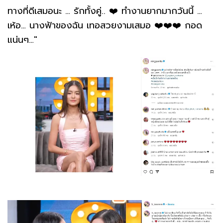
ทางที่ดีเสมอนะ … รักทั้งคู่.. ❤️ ทำงานยากมากวันนี้ …
เห้อ… นางฟ้าของฉัน เทอสวยงามเสมอ ❤️❤️❤️ กอด
แน่นๆ…"