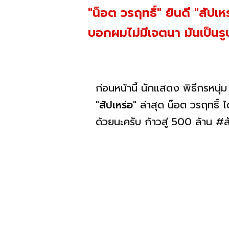
"น็อต วรฤทธิ์" ยินดี "สัปเ
บอกผมไม่มีเจตนา มันเป็น
ก่อนหน้านี้ นักแสดง พิธีกรหนุ่ม
"สัปเหร่อ"
ล่าสุด น็อต วรฤทธิ์ 
ด้วยนะครับ ก้าวสู่ 500 ล้าน #สัป