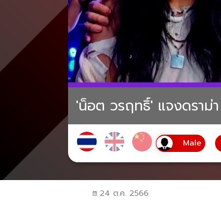
'น็อต วรฤทธิ์' แจงดราม่า 
24 ต.ค. 2566