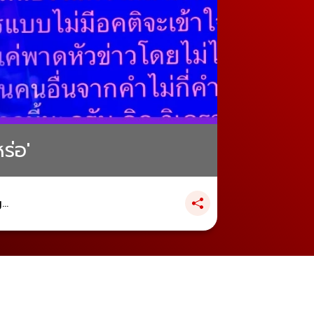
ร่อ'
..