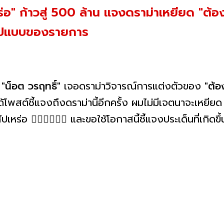
หร่อ" ก้าวสู่ 500 ล้าน แจงดราม่าเหยียด "ต้อ
รูปแบบของรายการ
"น็อต วรฤทธิ์"
เจอดราม่าวิจารณ์การแต่งตัวของ
"ต้อง
ได้โพสต์ชี้แจงถึงดราม่านี้อีกครั้ง ผมไม่มีเจตนาจะเหย
เหร่อ 👍🏻👍🏻👍🏻 และขอใช้โอกาสนี้ชี้แจงประเด็นที่เกิดขึ