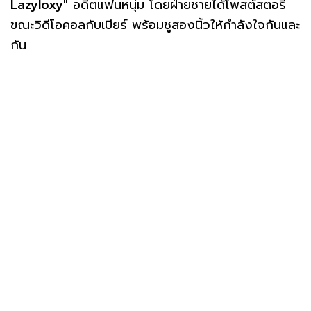
Lazyloxy"
อดีตแฟนหนุ่ม โดยฝ่ายชายได้โพสต์สตอรี่
ขณะวิดีโอคอลกับเบียร์ พร้อมชูสองนิ้วให้กำลังใจกันและ
กัน