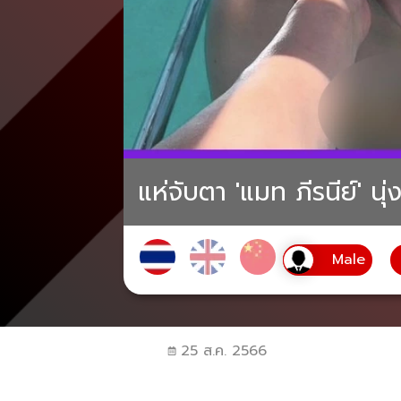
แห่จับตา 'แมท ภีรนีย์' นุ
25 ส.ค. 2566