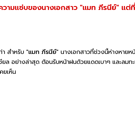
วามแซ่บของนางเอกสาว "แมท ภีรนีย์" แต่ที
เท่า สำหรับ
"แมท ภีรนีย์"
นางเอกสาวที่ช่วงนี้ห่างหายห
เชียล อย่างล่าสุด ต้อนรับหน้าฝนด้วยแดดเบาๆ และลมทะเ
่เคยเห็น