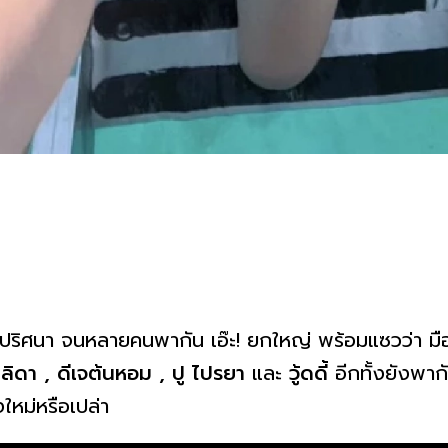
ปริศนา จนหลายคนพากัน เอ๊ะ! ยกใหญ่ พร้อมแซวว่า มือใ
ชาลิดา , ดีเจต้นหอม , ปู ไปรยา
และ
วู้ดดี้
อีกทั้งยังพาก
งใหม่หรือเปล่า