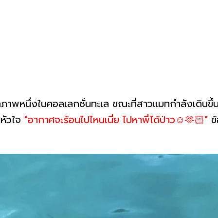
าพหนึ่งในคอลเลกชั่นทะเล ขณะที่สาวแมทกำลังเดินขึ้นเรื
ยหัวใจ
"อากาศจะร้อนไปไหนเนี่ย ไปหาพี่ได้ป่าว☺️🫶🏻"
ข