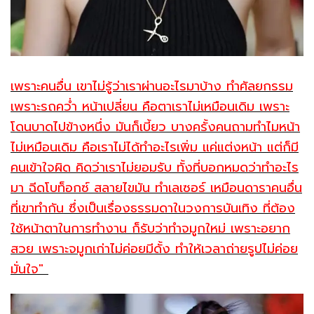
เพราะคนอื่น เขาไม่รู้ว่าเราผ่านอะไรมาบ้าง ทำศัลยกรรม
เพราะรถคว่ำ หน้าเปลี่ยน คือตาเราไม่เหมือนเดิม เพราะ
โดนบาดไปข้างหนึ่ง มันก็เบี้ยว บางครั้งคนถามทำไมหน้า
ไม่เหมือนเดิม คือเราไม่ได้ทำอะไรเพิ่ม แค่แต่งหน้า แต่ก็มี
คนเข้าใจผิด คิดว่าเราไม่ยอมรับ ทั้งที่บอกหมดว่าทำอะไร
มา ฉีดโบท็อกซ์ สลายไขมัน ทำเลเซอร์ เหมือนดาราคนอื่น
ที่เขาทำกัน ซึ่งเป็นเรื่องธรรมดาในวงการบันเทิง ที่ต้อง
ใช้หน้าตาในการทำงาน ก็รับว่าทำจมูกใหม่ เพราะอยาก
สวย เพราะจมูกเก่าไม่ค่อยมีดั้ง ทำให้เวลาถ่ายรูปไม่ค่อย
มั่นใจ"