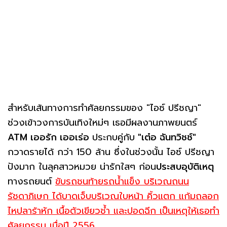
สำหรับเส้นทางการทำศัลยกรรมของ "ไอซ์ ปรีชญา"
ช่วงเข้าวงการบันเทิงใหม่ๆ เธอมีผลงานภาพยนตร์
ATM เออรัก เออเร่อ
ประกบคู่กับ
"เต๋อ ฉันทวิชช์"
กวาดรายได้ กว่า 150 ล้าน ซึ่งในช่วงนั้น ไอซ์ ปรีชญา
ปังมาก ในลุคสาวหมวย น่ารักใสๆ ก่อน
ประสบอุบัติเหตุ
ทางรถยนต์
ขับรถชนท้ายรถน้ำแข็ง บริเวณถนน
รัชดาภิเษก ได้บาดเจ็บบริเวณใบหน้า คิ้วแตก แก้มถลอก
ไหปลาร้าหัก เนื้อตัวเขียวช้ำ และปอดฉีก เป็นเหตุให้เธอทำ
ศัลยกรรม เมื่อปี 2556