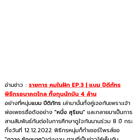
อ่านข่าว :
รายการ คมในฝัก EP.3 | แบม ปีติภัทร
พิธีกรอนาคตไกล ทิ้งทุนนักบิน 4 ล้าน
อย่างที่หนุ่ม
แบม ปีติภัทร
เล่ามานั้นทั้งคู่เจอกันเพราะเจ้า
พ่อเพชรชื่อดังอย่าง
"หนึ่ง สุริยน"
และกลายมาเป็นการ
สานสัมพันธ์กันต่อในการศึกษาดูใจกันนานร่วม 8 ปี กระ
ทั้งวันที่ 12.12.2022 พิธีกรหนุ่มก็ทำเซอร์ไพรส์ขอ
"กวาง ช้องมาศ"
แต่งงาน ตามที่เป็นข่าวให้เห็นกัน