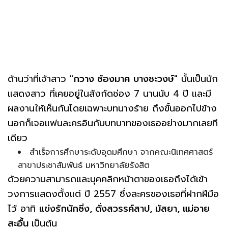
ด้านว่าที่เจ้าสาว "
กวาง ช้องมาศ บางชะวงษ์
" นั้นเป็นนัก
แสดงสาว ที่เคยอยู่ในสังกัดช่อง 7 นานนับ 4 ปี และมี
ผลงานให้เห็นกันโดยเฉพาะบทนางร้าย ถึงขั้นออกไปข้าง
นอกก็เจอแฟนละครอินกับบทบาทของเธออย่างมากเลยที
เดียว
สำเร็จการศึกษาระดับอุดมศึกษา จากคณะนิเทศศาสตร์
สาขาประชาสัมพันธ์ มหาวิทยาลัยรังสิต
ด้วยความสามารถและบุคคลิกหน้าตาของเธอถึงได้เข้า
วงการแสดงตั้งแต่ ปี 2557 ซึ่งละครของเธอที่ฝากฝีมือ
ไว้ อาทิ
แข่งรักนักซิ่ง, ดั่งสวรรค์สาป, มัสยา, แม่อาย
สะอื้น
เป็นต้น