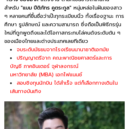
สำหรับ
"แบม ปีติภัทร คูตระกูล"
หนุ่มหล่อในฝันของสาว
ๆ หลายคนที่ขึ้นชื่อว่าเป๊ะทุกระเบียบนิ้ว ทั้งเรื่องฐานะ การ
ศึกษา รูปลักษณ์ และความสามารถ ซึ่งถือเป็นพิธีกรรุ่น
ใหม่ที่ถูกพูดถึงและได้โอกาสกระทบไล่คนดังระดับต้น ๆ
ของเมืองไทยและต่างประเทศเลยทีเดียว
จบระดับมัธยมจากโรงเรียนนานาชาติเอกมัย
ปริญญาตรีจาก คณะพาณิชยศาสตร์เเละการ
บัญชี ภาคอินเตอร์ จุฬาลงกรณ์
มหาวิทยาลัย (MBA) เอกไฟแนนซ์
สอบชิงทุนนักบิน ได้สำเร็จ แต่ก็เลือกทางเดินใน
เส้นทางบันเทิง