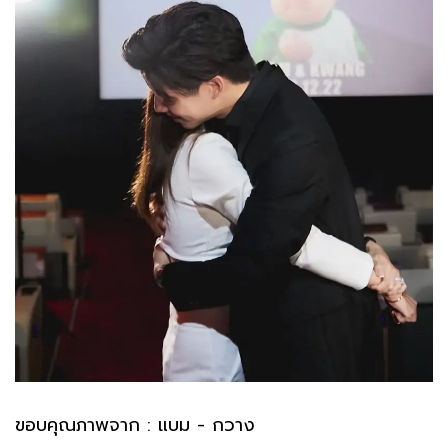
ขอบคุณภาพจาก : แบม - กวาง