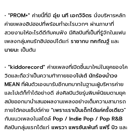
•
"PROM+"
ค่ายนี้ที่มี
อุ๋ย นที เอกวิจิตร
นั่งบริหารหลัก
ค่ายเพลงฮิปฮอปที่พร้อมทำอะไรบวกๆ ผ่านภาษาที่
สวยงามให้อะไรดีดีกับคนฟัง มีศิลปินที่เป็นที่รู้จักในแฟน
เพลงกลุ่มคนรักฮิปฮอปได้แก่
ราชากบ ทศกัณฐ์
และ
นายนะ
เป็นต้น
•
"kiddorecord"
ค่ายเพลงที่เปิดขึ้นมาใหม่ในยุคของโค
วิดและถือว่าเป็นความท้าทายของ
โปเต้ นักร้องนำวง
MEAN
ที่ผันตัวเองมารับอีกบทบาทในฐานะผู้บริหารค่าย
และโปเต้ก็ทำได้อย่างดี ส่งศิลปินวัยรุ่นพิมพ์นิยมตามยุค
สมัยออกมานำเสนอผลงานเพลงอย่างเต็มความสามารถ
ภายใต้คอนเซ็ปต์ค่าย
"เพราะเราเป็นเด็กได้แค่ครั้งเดียว
"
กับแนวเพลงในสไตล์
Pop / Indie Pop / Pop R&B
ศิลปินกลุ่มแรกได้แก่
แพรวา แพรซันเพ้นท์ แฟรี่ บิว
และ