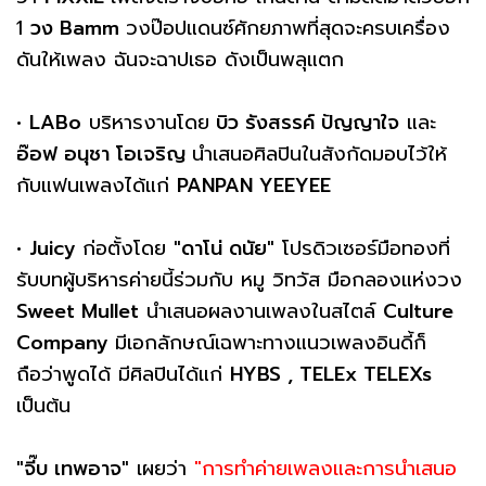
1
วง Bamm
วงป๊อปแดนซ์ศักยภาพที่สุดจะครบเครื่อง
ดันให้เพลง ฉันจะฉาปเธอ ดังเป็นพลุแตก
•
LABo
บริหารงานโดย
บิว รังสรรค์ ปัญญาใจ
และ
อ๊อฟ อนุชา โอเจริญ
นำเสนอศิลปินในสังกัดมอบไว้ให้
กับแฟนเพลงได้แก่
PANPAN YEEYEE
•
Juicy
ก่อตั้งโดย
"ดาโน่ ดนัย"
โปรดิวเซอร์มือทองที่
รับบทผู้บริหารค่ายนี้ร่วมกับ หมู วิทวัส มือกลองแห่งวง
Sweet Mullet
นำเสนอผลงานเพลงในสไตล์
Culture
Company
มีเอกลักษณ์เฉพาะทางแนวเพลงอินดี้ก็
ถือว่าพูดได้ มีศิลปินได้แก่
HYBS , TELEx TELEXs
เป็นต้น
"จี๊บ เทพอาจ"
เผยว่า
"การทำค่ายเพลงและการนำเสนอ