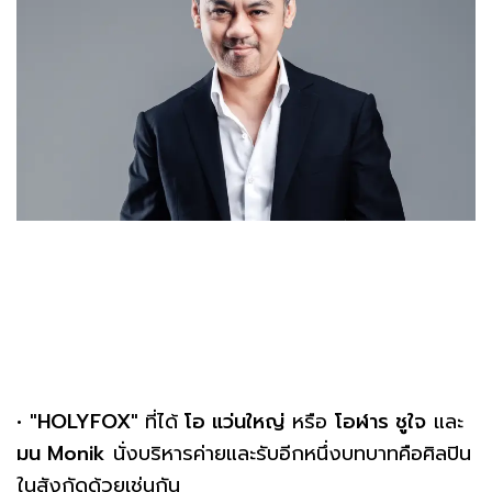
•
"HOLYFOX"
ที่ได้
โอ แว่นใหญ่
หรือ
โอฬาร ชูใจ
และ
มน Monik
นั่งบริหารค่ายและรับอีกหนึ่งบทบาทคือศิลปิน
ในสังกัดด้วยเช่นกัน