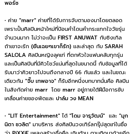
พอร์ช
• ค่าย
"marr"
ค่ายที่ได้รับการจับตามองมาโดยตลอด
เพราะปั้นศิลปินหน้าใหม่ที่ป้อนคำโดนคำกระแทกใจวัยรุ่น
จำนวนมาก ไม่ว่าจะเป็น
FIRST ANUWAT
กับซิงเกิล
ถ้าเขาจะรัก
(ยืนเฉยๆเขาก็รัก)
และล่าสุด กับ
SARAH
SALOLA
ศิลปินหญิงลุคเท่ ที่ตกหัวใจแฟนคลับทุกรุ่น
และเป็นศิลปินที่มีคิวโชว์แน่นที่สุดในขนาดนี้ กับข้อมูลที่ได้
รับมาว่าคิวยาวไปจนถึงกลางปี 66 กันแล้ว และในขณะ
เดียวกัน
"จี๊บ เทพอาจ"
ก็รับอีกหนึ่งบทบาทนั่นคือ ศิลปิน
ในสังกัดค่าย
marr
โดย
marr
อยู่ภายใต้ฝีมือการขับ
เคลื่อนค่ายของพัดและ
ปาล์ม วง MEAN
•
"LIT Entertainment"
ได้
"โดม จารุวัฒน์"
และ
"มุก
นิตา ชวลิต"
มาบริหาร ส่งศิลปินวงเกิร์ลกรุ๊ปสุดเท่ในชื่อ
ว่า
PiXXiE
เพลงสร้างชื่อคือ เกินต้าน ตามติดมาด้วยอีก