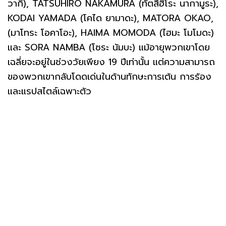
วากิ), TATSUHIRO NAKAMURA (ทัตสึฮิโระ นากามูระ),
KODAI YAMADA (โคได ยามาดะ), MATORA OKAO,
(มาโทระ โอคาโอะ), HAIMA MOMODA (ไฮมะ โมโมดะ)
และ SORA NAMBA (โซระ นัมบะ) แม้อายุพวกเขาโดย
เฉลี่ยจะอยู่ในช่วงวัยเพียง 19 ปีเท่านั้น แต่ความสามารถ
ของพวกเขากลับโดดเด่นในด้านทักษะการเต้น การร้อง
และแรปสไตล์เฉพาะตัว