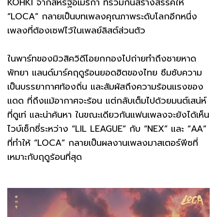
KOHKI จากสหรัฐอเมริกา ที่ร่วมกันสร้างสรรค์ให้
“LOCA” กลายเป็นบทเพลงคุณภาพระดับโลกอีกหนึ่ง
เพลงที่ต้องเซฟไว้ในเพลย์ลิสต์ส่วนตัว
ในพาร์ทของมิวสิควิดีโอยกกองไปถ่ายทำถึงชายหาด
พัทยา แลนด์มาร์คฤดูร้อนยอดฮิตของไทย ซึมซับความ
เป็นบรรยากาศท้องถิ่น และสัมผัสถึงความร้อนแรงของ
แดด ที่ถึงแม้อากาศจะร้อน แต่กลับเต็มไปด้วยมนต์เสน่ห์
ที่ดูเท่ และน่าค้นหา ในขณะเดียวกันแฟนเพลงจะยังได้เห็น
ไวบ์เซ็กซี่ระหว่าง “LIL LEAGUE” กับ “NEX” และ “AA”
ที่ทำให้ “LOCA” กลายเป็นผลงานเพลงมาสเตอร์พีซที่
เหมาะกับฤดูร้อนที่สุด