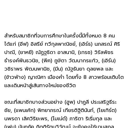
สำหรับสมาชิกที่จบการศึกษาในครั้งนี้มีทั้งหมด 8 คน
ได้แก่ (อีฟ) อิสรีย์ ทวีกุลพาณิชย์, (เอิร์ธ) นภสรณ์ ศิริ
ปาณี, (ยาหยี) ณัฏฐธิดา อาสนานิ, (เกรซ) วิรัลพัชร
ธำรงค์พันธวนิช, (พีค) ภูษิตา วัฒนากรแก้ว, (เอิร์น)
วชิราพร พัฒนพานิช, (มีน) ณัฐธันยา ดุลยพล และ
(ข้าวฟ่าง) ญาณิศา เมืองคำ โดยทั้ง 8 สาวพร้อมเติบโต
และเดินหน้าสู่เส้นทางใหม่ของชีวิต
ขณะที่สมาชิกบางส่วนอย่าง (ฮูพ) ปาฏลี ประเสริฐธีระ
ชัย, (แพนเค้ก) พิทยาภรณ์ เกียรติฐิตินันท์, (โยเกิร์ต)
นพรดา เลิศวิริยะพร, (โมเน่ต์) ภาริตา ริเริ่มกุล และ
(เฟม) นันทภัค กิตติรัตนวิวัฒน์ จะยังคงใช้นามสกุล