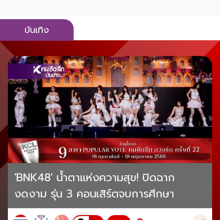
บันเทิง
'BNK48' น้ำตาแห่งความสุข! ปิดฉาก
งดงาม รุ่น 3 คอนเสิร์ตจบการศึกษา