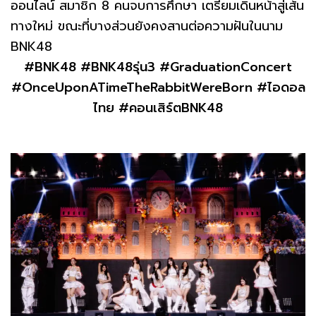
ออนไลน์ สมาชิก 8 คนจบการศึกษา เตรียมเดินหน้าสู่เส้น
ทางใหม่ ขณะที่บางส่วนยังคงสานต่อความฝันในนาม
BNK48
#BNK48 #BNK48รุ่น3 #GraduationConcert
#OnceUponATimeTheRabbitWereBorn #ไอดอล
ไทย #คอนเสิร์ตBNK48