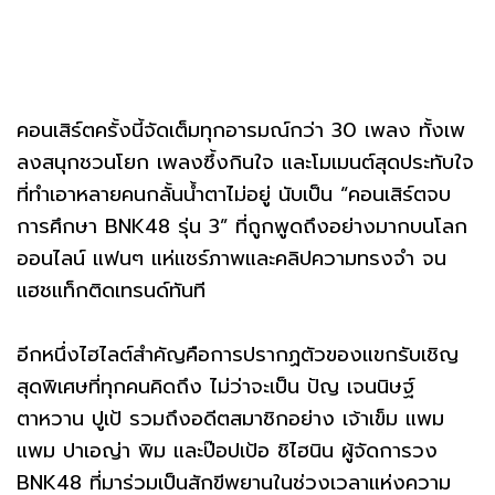
คอนเสิร์ตครั้งนี้จัดเต็มทุกอารมณ์กว่า 30 เพลง ทั้งเพ
ลงสนุกชวนโยก เพลงซึ้งกินใจ และโมเมนต์สุดประทับใจ
ที่ทำเอาหลายคนกลั้นน้ำตาไม่อยู่ นับเป็น “คอนเสิร์ตจบ
การศึกษา BNK48 รุ่น 3” ที่ถูกพูดถึงอย่างมากบนโลก
ออนไลน์ แฟนๆ แห่แชร์ภาพและคลิปความทรงจำ จน
แฮชแท็กติดเทรนด์ทันที
อีกหนึ่งไฮไลต์สำคัญคือการปรากฏตัวของแขกรับเชิญ
สุดพิเศษที่ทุกคนคิดถึง ไม่ว่าจะเป็น ปัญ เจนนิษฐ์
ตาหวาน ปูเป้ รวมถึงอดีตสมาชิกอย่าง เจ้าเข็ม แพม
แพม ปาเอญ่า พิม และป๊อปเป้อ ชิไฮนิน ผู้จัดการวง
BNK48 ที่มาร่วมเป็นสักขีพยานในช่วงเวลาแห่งความ