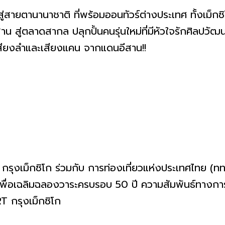
่สายตานานาชาติ ที่พร้อมออนทัวร์ต่างประเทศ ทั้งเม็กซิโ
สาน สู่ตลาดสากล ปลุกปั้นคนรุ่นใหม่ที่มีหัวใจรักศิลป
เสียงลำและเสียงแคน จากแดนอีสาน!!
ุงเม็กซิโก ร่วมกับ การท่องเที่ยวแห่งประเทศไทย (ททท
ื่อเฉลิมฉลองวาระครบรอบ 50 ปี ความสัมพันธ์ทางการทู
 กรุงเม็กซิโก