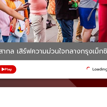
สากล เสิร์ฟความม่วนใจกลางกรุงเม็กซ
Loading.
Play