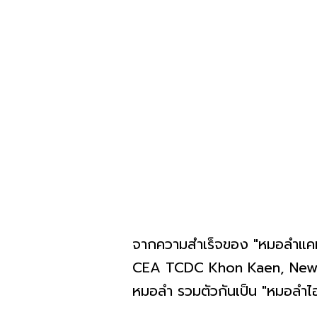
จากความสำเร็จของ "หมอลำแคมป
CEA TCDC Khon Kaen, New Ge
หมอลำ รวมตัวกันเป็น "หมอลำไ