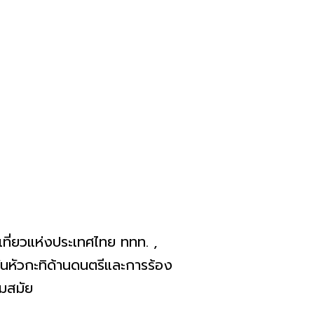
ี่ยวแห่งประเทศไทย ททท. ,
ัวกะทิด้านดนตรีและการร้อง
มสมัย