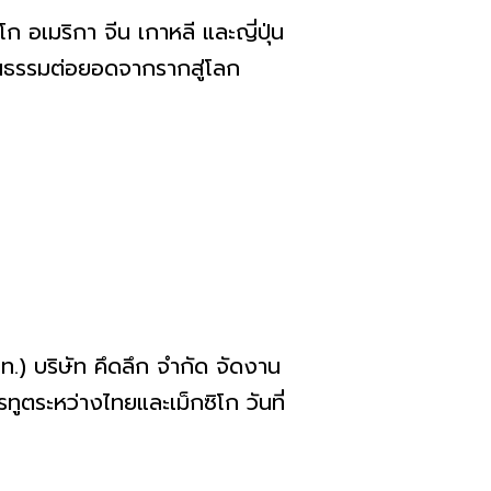
ก อเมริกา จีน เกาหลี และญี่ปุ่น
วัฒนธรรมต่อยอดจากรากสู่โลก
.) บริษัท คึดลึก จำกัด จัดงาน
ตระหว่างไทยและเม็กซิโก วันที่