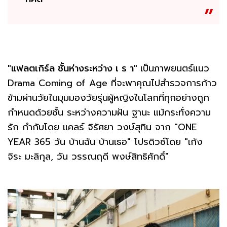
"แฟลตเกิร์ล ชั้นห่างระหว่าง เ ร า"
เป็นภาพยนตร์แนว
Drama Coming of Age ที่จะพาคุณไปสำรวจการก้าว
ข้ามผ่านวัยในมุมมองวัยรุ่นผู้หญิงในโลกที่ทุกอย่างถูก
กำหนดด้วยชั้น ระหว่างความฝัน ฐานะ แม้กระทั่งความ
รัก กำกับโดย แคลร์ จิรัศยา วงษ์สุทิน จาก "ONE
YEAR 365 วัน บ้านฉัน บ้านเธอ" โปรดิวซ์โดย "เก้ง
จิระ มะลิกุล, วัน วรรณฤดี พงษ์สิทธิศักดิ์"