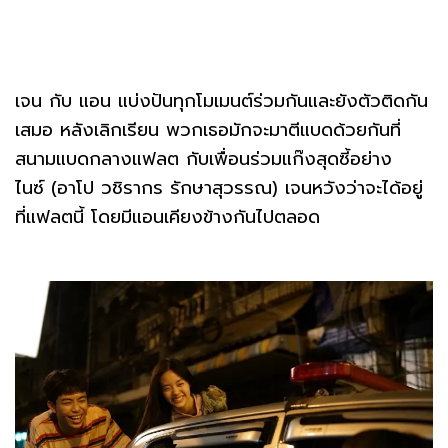
​​เจน กับ แอน แบ่งปันทุกโมเมนต์ร่วมกันและยังตัวติดกัน
เสมอ หลังเลิกเรียน พวกเธอมักจะมาตีแบดด้วยกันที่
สนามแบดกลางแฟลต กับเพื่อนร่วมแก๊งสุดซี้อย่าง
ไนซ์ (อาโป วชิรากร รักษาสุวรรณ) เจนหวังว่าจะได้อยู่
ที่แฟลตนี้ โดยมีแอนเคียงข้างกันไปตลอด