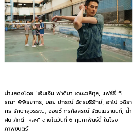
นำแสดงโดย "เอินเอิน ฟาติมา เดชะวลีกุล, แฟร์รี่ กิ
รณา พิพิธยากร, บอย ปกรณ์ ฉัตรบริรักษ์, อาโป วชิรา
กร รักษาสุวรรณ, จอยซ์ กรภัสสรณ์ รัตนเมธานนท์, น้ำ
ฝน ภักดี ฯลฯ" ฉายในวันที่ 6 กุมภาพันธ์นี้ ในโรง
ภาพยนตร์