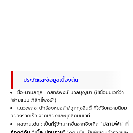
ประวัติและข้อมูลเบื้องต้น
ชื่อ-นามสกุล : ภิสิทธิ์พงษ์ นวลบุญมา (ใช้ชื่อบนเวทีว่า
"อ้ายแมน ภิสิทธิ์พงษ์")
แนวเพลง: นักร้องหมอลำ/ลูกทุ่งอินดี้ ที่ได้รับความนิยม
อย่างรวดเร็ว จากเสียงและบุคลิกบนเวที
"ปลายฟ้า" ที่
ผลงานเด่น : เป็นที่รู้จักมากขึ้นจากซิงเกิล
ร้องคู่กับ “เบิ้ล ปทุมราช”
โดย เบิ้ล เป็นผู้เขียนคำร้องและ