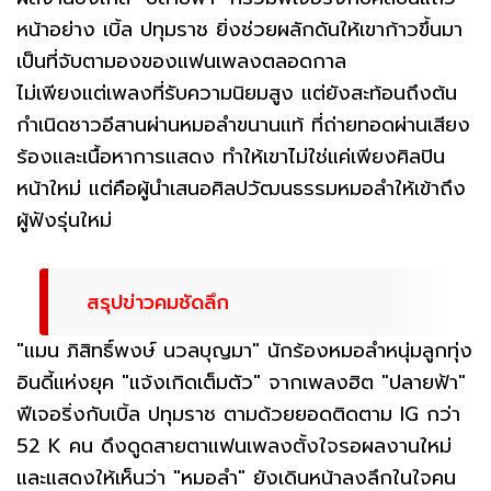
หน้าอย่าง เบิ้ล ปทุมราช ยิ่งช่วยผลักดันให้เขาก้าวขึ้นมา
เป็นที่จับตามองของแฟนเพลงตลอดกาล
ไม่เพียงแต่เพลงที่รับความนิยมสูง แต่ยังสะท้อนถึงต้น
กำเนิดชาวอีสานผ่านหมอลำขนานแท้ ที่ถ่ายทอดผ่านเสียง
ร้องและเนื้อหาการแสดง ทำให้เขาไม่ใช่แค่เพียงศิลปิน
หน้าใหม่ แต่คือผู้นำเสนอศิลปวัฒนธรรมหมอลำให้เข้าถึง
ผู้ฟังรุ่นใหม่
สรุปข่าวคมชัดลึก
"แมน ภิสิทธิ์พงษ์ นวลบุญมา" นักร้องหมอลำหนุ่มลูกทุ่ง
อินดี้แห่งยุค "แจ้งเกิดเต็มตัว" จากเพลงฮิต "ปลายฟ้า"
ฟีเจอริ่งกับเบิ้ล ปทุมราช ตามด้วยยอดติดตาม IG กว่า
52 K คน ดึงดูดสายตาแฟนเพลงตั้งใจรอผลงานใหม่
และแสดงให้เห็นว่า "หมอลำ" ยังเดินหน้าลงลึกในใจคน