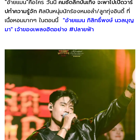
"อ้ายแมน"คือใคร วันนี้
คมชัดลึกบันเทิง จะพาไปเปิดวาร์
ปทำความรู้จัก
ศิลปินหนุ่มนักร้องหมอลำ/ลูกทุ่งอินดี้ ที่
เนื้อหอมมากๆ ในตอนนี้
"อ้ายแมน ภิสิทธิ์พงษ์ นวลบุญ
มา" เจ้าของเพลงฮิตอย่าง #ปลายฟ้า