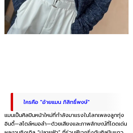
ใครคือ "อ้ายแมน ภิสิทธิ์พงษ์"
แมนเป็นศิลปินหน้าใหม่ที่กำลังมาแรงในโลกเพลงลูกทุ่ง
อินดี้—สไตล์หมอลำ—ด้วยเสียงและภาพลักษณ์ที่โดดเด่น
ผลงานซิงเกิล “ปลายฟ้า” ที่ร่วมฟีเจอริ่งกับศิลปินแถว