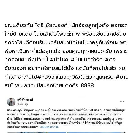
ขณะเดียวกัน "ตรี ชัยณรงค์" นักร้องลูกทุ่งดัง ออกรถ
ใหม่ป้ายแดง โดยเจ้าตัวโพสต์ภาพ พร้อมเขียนแคปชั่นบ
อกว่า"ยินดีต้อนรับนะครับสมาชิกใหม่ มาอยู่กับพ่อนะ พา
พ่อหาเงินหาคำเด้อลูกเด้อ ขอบคุณทุกๆคนนะครับ เพราะ
ทุกๆคนผมถึงมีวันนี้ #นำโชค #มันแปลว่ารัก #ตรี
ชัยณรงค์ อยากให้ยายสมได้นั่ง แต่มันก็สายไปแล้ว ผม
ทำได้ ช้าเกินไป#หวังว่าแม่จะภูมิใจในตัวหนูนะครับ #ยาย
สม" พบเลขทะเบียนรถป้ายแดงคือ 8888