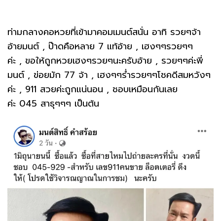
ท่ามกลางคอหวยที่เข้ามาคอมเมนต์สนั่น อาทิ รวยๆจ้า
อ้ายมนต์ , ป๊าดคือหลาย 7 แท้อ้าย , เฮงๆๆรวยๆๆ
ค่ะ , ขอให้ถูกหวยเฮงๆรวยๆนะครับอ้าย , รวยๆๆค่ะพี่
มนต์ , ข่อยมัก 77 จ้า , เฮงๆๆร่ำรวยๆๆโชคดีสมหวังๆ
ค่ะ , 911 สวยค่ะถูกแน่นอน , ชอบเหมือนกัน​เลย
ค่ะ 045 สาธุๆๆๆ เป็นต้น