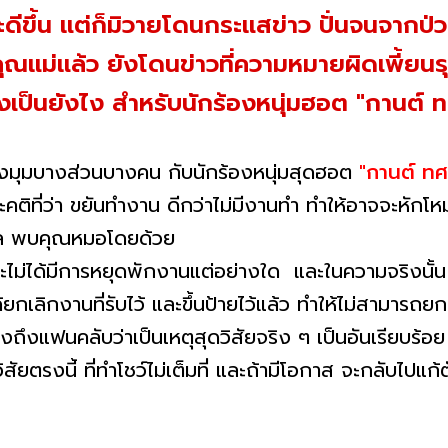
ะดีขึ้น แต่ก็มิวายโดนกระแสข่าว ปั่นจนจากป่
ูคุณแม่แล้ว ยังโดนข่าวที่ความหมายผิดเพี้ยนร
ิงเป็นยังไง สำหรับนักร้องหนุ่มฮอต "กานต์ 
างมุมบางส่วนบางคน กับนักร้องหนุ่มสุดฮอต
"กานต์ ท
ะคติที่ว่า ขยันทำงาน ดีกว่าไม่มีงานทำ ทำให้อาจจะหัก
บาล พบคุณหมอโดยด้วย
และไม่ได้มีการหยุดพักงานแต่อย่างใด และในความจริงนั้
่ด้ยกเลิกงานที่รับไว้ และขึ้นป้ายไว้แล้ว ทำให้ไม่สามาร
้งถึงแฟนคลับว่าเป็นเหตุสุดวิสัยจริง ๆ เป็นอันเรียบร้
สัยตรงนี้ ที่ทำโชว์ไม่เต็มที่ และถ้ามีโอกาส จะกลับไปแก้