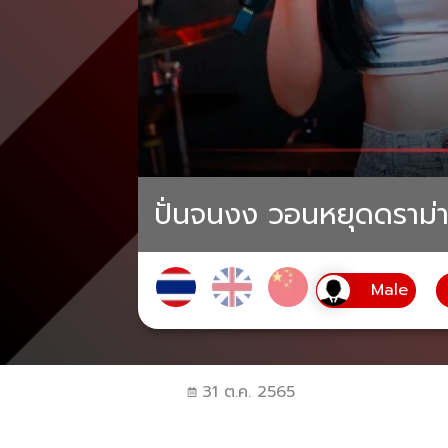
ปั่นจนงง วอนหยุดดราม่
31 ต.ค. 2565