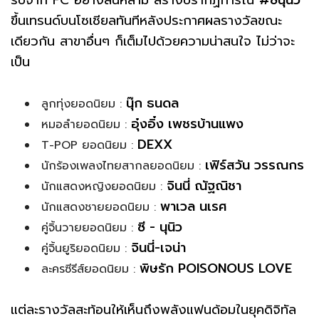
ขึ้นเทรนด์บนโซเชียลทันทีหลังประกาศผลรางวัลขณะ
เดียวกัน สาขาอื่นๆ ก็เต็มไปด้วยความน่าสนใจ ไม่ว่าจะ
เป็น
นุ๊ก ธนดล
ลูกทุ่งยอดนิยม :
อุ๋งอิ๋ง เพชรบ้านแพง
หมอลำยอดนิยม :
DEXX
T-POP ยอดนิยม :
เฟิร์สวัน วรรณกร
นักร้องเพลงไทยสากลยอดนิยม :
จินนี่ ณัฐณิชา
นักแสดงหญิงยอดนิยม :
พาเวล นเรศ
นักแสดงชายยอดนิยม :
ซี - นุนิว
คู่จิ้นวายยอดนิยม :
จินนี่-เจน่า
คู่จิ้นยูริยอดนิยม :
พิษรัก POISONOUS LOVE
ละครซีรีส์ยอดนิยม :
แต่ละรางวัลสะท้อนให้เห็นถึงพลังแฟนด้อมในยุคดิจิทัล