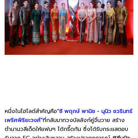
หนึ่งในไฮไลต์สำคัญคือ
"ซี พฤกษ์ พานิช - นุนิว ชวรินทร์
เพริศพิริยะวงศ์"
ที่กลับมาทวงบัลลังก์คู่จิ้นวาย สร้าง
ตำนานวลีเด็ดให้แฟนๆ ได้กรี๊ดกัน ซึ่งได้รับกระแสตอบ
รับจาก FC อย่างล้นหลาม สร้างปรากฏการณ์
#ซีนุนิว