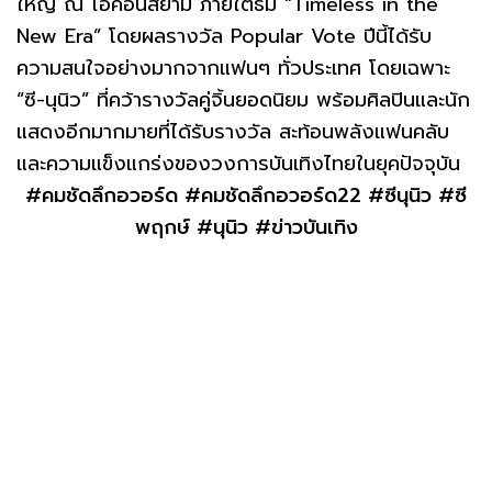
ใหญ่ ณ ไอคอนสยาม ภายใต้ธีม “Timeless in the
New Era” โดยผลรางวัล Popular Vote ปีนี้ได้รับ
ความสนใจอย่างมากจากแฟนๆ ทั่วประเทศ โดยเฉพาะ
“ซี-นุนิว” ที่คว้ารางวัลคู่จิ้นยอดนิยม พร้อมศิลปินและนัก
แสดงอีกมากมายที่ได้รับรางวัล สะท้อนพลังแฟนคลับ
และความแข็งแกร่งของวงการบันเทิงไทยในยุคปัจจุบัน
#คมชัดลึกอวอร์ด #คมชัดลึกอวอร์ด22 #ซีนุนิว #ซี
พฤกษ์ #นุนิว #ข่าวบันเทิง