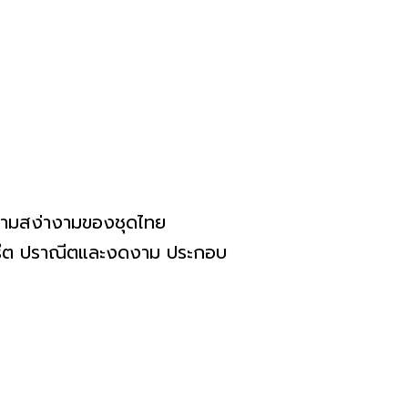
วามสง่างามของชุดไทย
รีต ปราณีตและงดงาม ประกอบ