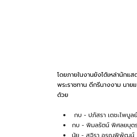
โดยภายในงานยังได้เหล่านักแ
พระราชทาน ดีกรีนางงาม นาย
ด้วย
กบ - ปภัสรา เตชะไพบูลย
กบ - พิมลรัตน์ พิศลยบุต
นุ้ย - สุจิรา อรุณพิพัฒน์