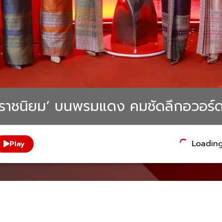
าชนิยม’ บนพรมแดง คมชัดลึกอวอร์ด ค
Loading.
Play