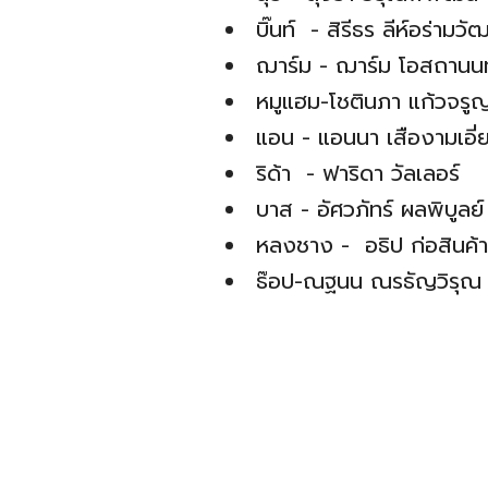
บิ๊นท์ - สิรีธร ลีห์อร่ามวั
ฌาร์ม - ฌาร์ม โอสถานน
หมูแฮม-โชตินภา แก้วจรู
แอน - แอนนา เสืองามเอี่
ริด้า - ฟาริดา วัลเลอร์
บาส - อัศวภัทร์ ผลพิบูลย์
หลงชาง - อธิป ก่อสินค้า
ธ๊อป-ณฐนน ณรธัญวิรุณ