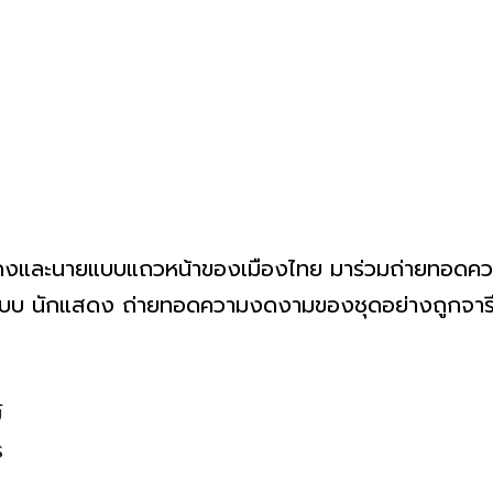
สดงและนายแบบแถวหน้าของเมืองไทย มาร่วมถ่ายทอดค
แบบ นักแสดง ถ่ายทอดความงดงามของชุดอย่างถูกจา
์
ร